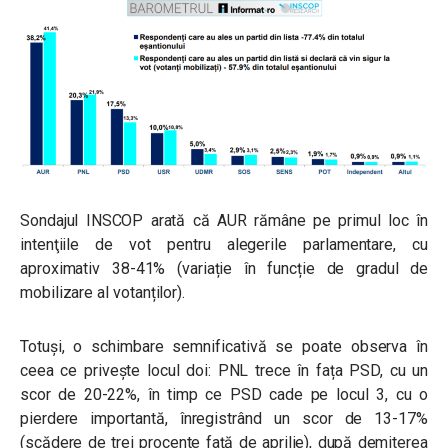
Sondajul INSCOP arată că
AUR rămâne pe primul loc în
intenţiile de vot pentru alegerile parlamentare, cu
aproximativ 38-41% (variație în funcție de gradul de
mobilizare al votanților).
Totuși, o schimbare semnificativă se poate observa în
ceea ce privește locul doi: PNL trece în fața PSD, cu un
scor de 20-22%, în timp ce PSD cade pe locul 3, cu o
pierdere importantă, înregistrând un scor de 13-17%
(scădere de trei procente față de aprilie), după demiterea