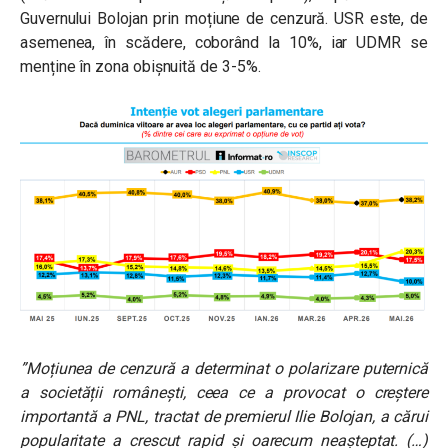
Guvernului Bolojan prin moțiune de cenzură. USR este, de
asemenea, în scădere, coborând la 10%, iar UDMR se
menține în zona obișnuită de 3-5%.
”Moțiunea de cenzură a determinat o polarizare puternică
a societății românești, ceea ce a provocat o creștere
importantă a PNL, tractat de premierul Ilie Bolojan, a cărui
popularitate a crescut rapid și oarecum neașteptat. (…)