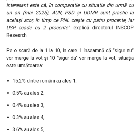
Interesant este că, în comparație cu situația din urmă cu
un an (mai 2025), AUR, PSD și UDMR sunt practic la
același scor, în timp ce PNL crește cu patru procente, iar
USR scade cu 2 procente”
, explică directorul INSCOP
Research.
Pe o scară de la 1 la 10, în care 1 înseamnă că ”sigur nu”
vor merge la vot şi 10 ”sigur da” vor merge la vot, situația
este următoarea:
15.2% dintre români au ales 1,
0.5% au ales 2,
0.4% au ales 3,
0.3% au ales 4,
3.6% au ales 5,