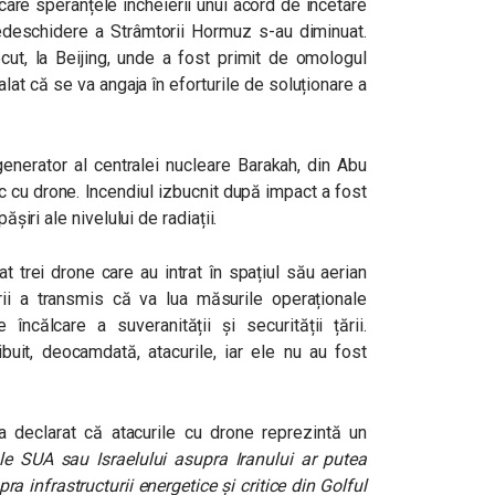
care speranțele încheierii unui acord de încetare
 redeschidere a Strâmtorii Hormuz s-au diminuat.
cut, la Beijing, unde a fost primit de omologul
lat că se va angaja în eforturile de soluționare a
enerator al centralei nucleare Barakah, din Abu
ac cu drone. Incendiul izbucnit după impact a fost
ășiri ale nivelului de radiații.
t trei drone care au intrat în spațiul său aerian
ării a transmis că va lua măsurile operaționale
încălcare a suveranității și securității țării.
ibuit, deocamdată, atacurile, iar ele nu au fost
a declarat că atacurile cu drone reprezintă un
ale SUA sau Israelului asupra Iranului ar putea
a infrastructurii energetice și critice din Golful