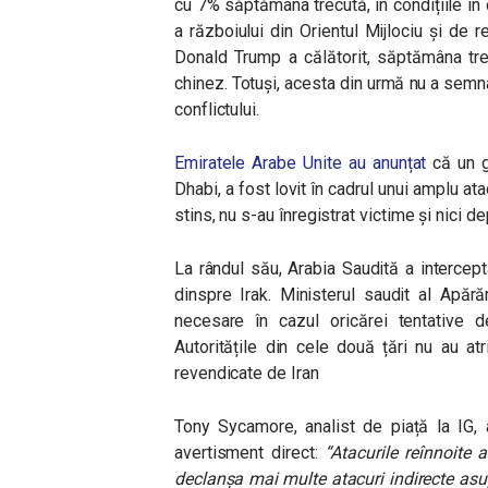
cu 7% săptămâna trecută, în condițiile în 
a războiului din Orientul Mijlociu și de
Donald Trump a călătorit, săptămâna tre
chinez. Totuși, acesta din urmă nu a semna
conflictului.
Emiratele Arabe Unite au anunțat
că un g
Dhabi, a fost lovit în cadrul unui amplu at
stins, nu s-au înregistrat victime și nici dep
La rândul său, Arabia Saudită a intercepta
dinspre Irak. Ministerul saudit al Apăr
necesare în cazul oricărei tentative de 
Autoritățile din cele două țări nu au atr
revendicate de Iran
Tony Sycamore, analist de piață la IG, 
avertisment direct:
“Atacurile reînnoite 
declanșa mai multe atacuri indirecte asupr