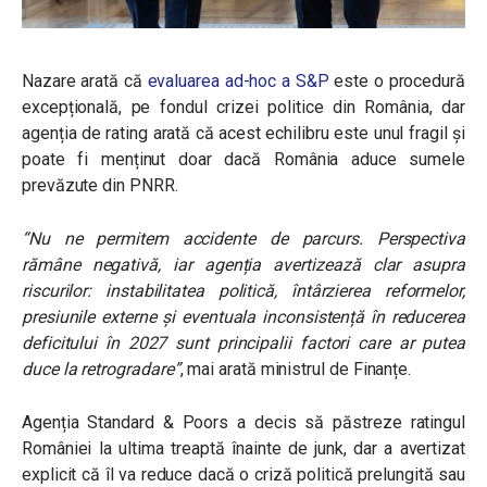
Nazare arată că
evaluarea ad-hoc a S&P
este o procedură
excepțională, pe fondul crizei politice din România, dar
agenția de rating arată că acest echilibru este unul fragil și
poate fi menținut doar dacă România aduce sumele
prevăzute din PNRR.
“Nu ne permitem accidente de parcurs. Perspectiva
rămâne negativă, iar agenția avertizează clar asupra
riscurilor: instabilitatea politică, întârzierea reformelor,
presiunile externe și eventuala inconsistență în reducerea
deficitului în 2027 sunt principalii factori care ar putea
duce la retrogradare”
, mai arată ministrul de Finanțe.
Agenția Standard & Poors a decis să păstreze ratingul
României la ultima treaptă înainte de junk, dar a avertizat
explicit că îl va reduce dacă o criză politică prelungită sau