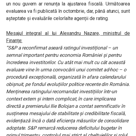
un nou guvern ar renunța la ajustarea fiscală. Următoarea
evaluarea va fi publicată în octombrie, dar, până atunci, sunt
așteptate și evaluările celorlalte agenții de rating.
Mesajul integral al lui Alexandru Nazare, ministrul de
Finanțe:
“S&P a reconfirmat aseară ratingul investițional – un
semnal important pentru economia României și pentru
încrederea investitorilor. Cu atât mai mult cu cât această
evaluare vine în urma convocării unui comitet ad-hoc – o
procedură excepțională, organizată în afara calendarului
obișnuit, pe fondul evoluțiilor politice recente din România.
Menținerea ratingului recomandat investițiilor într-un
context extern și intern complicat, în care implicarea
directă a premierului
Ilie Bolojan
a contat semnificativ în
susținerea mesajului de stabilitate şi credibilitate fiscală,
evidențiază încă o dată eficiența măsurilor de consolidare
adoptate. S&P remarcă reducerea deficitului bugetar în
primul trimestru, controlul mai strict al cheltuielilor și rolul