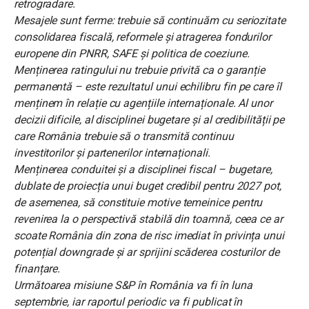
retrogradare.
Mesajele sunt ferme: trebuie să continuăm cu seriozitate
consolidarea fiscală, reformele și atragerea fondurilor
europene din PNRR, SAFE și politica de coeziune.
Menținerea ratingului nu trebuie privită ca o garanție
permanentă – este rezultatul unui echilibru fin pe care îl
menținem în relație cu agențiile internaționale. Al unor
decizii dificile, al disciplinei bugetare și al credibilității pe
care România trebuie să o transmită continuu
investitorilor și partenerilor internaționali.
Menținerea conduitei şi a disciplinei fiscal – bugetare,
dublate de proiecția unui buget credibil pentru 2027 pot,
de asemenea, să constituie motive temeinice pentru
revenirea la o perspectivă stabilă din toamnă, ceea ce ar
scoate România din zona de risc imediat în privința unui
potențial downgrade şi ar sprijini scăderea costurilor de
finanțare.
Următoarea misiune S&P în România va fi în luna
septembrie, iar raportul periodic va fi publicat în