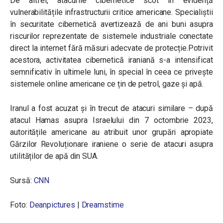
De altfel, atacurile cibernetice scot în evidență
vulnerabilitățile infrastructurii critice americane. Specialiștii
în securitate cibernetică avertizează de ani buni asupra
riscurilor reprezentate de sistemele industriale conectate
direct la internet fără măsuri adecvate de protecție.Potrivit
acestora, activitatea cibernetică iraniană s-a intensificat
semnificativ în ultimele luni, în special în ceea ce privește
sistemele online americane ce țin de petrol, gaze și apă.
Iranul a fost acuzat și în trecut de atacuri similare – după
atacul Hamas asupra Israelului din 7 octombrie 2023,
autoritățile americane au atribuit unor grupări apropiate
Gărzilor Revoluționare iraniene o serie de atacuri asupra
utilităților de apă din SUA.
Sursă:
CNN
Foto:
Deanpictures
|
Dreamstime