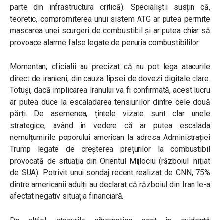
parte din infrastructura critică). Specialiștii susțin că,
teoretic, compromiterea unui sistem ATG ar putea permite
mascarea unei scurgeri de combustibil și ar putea chiar să
provoace alarme false legate de penuria combustibililor.
Momentan, oficialii au precizat că nu pot lega atacurile
direct de iranieni, din cauza lipsei de dovezi digitale clare.
Totuși, dacă implicarea Iranului va fi confirmată, acest lucru
ar putea duce la escaladarea tensiunilor dintre cele două
părți. De asemenea, țintele vizate sunt clar unele
strategice, având în vedere că ar putea escalada
nemulțumirile poporului american la adresa Administrației
Trump legate de creșterea prețurilor la combustibil
provocată de situația din Orientul Mijlociu (războiul inițiat
de SUA). Potrivit unui sondaj recent realizat de CNN, 75%
dintre americanii adulți au declarat că războiul din Iran le-a
afectat negativ situația financiară.