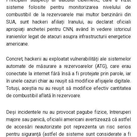
sisteme folosite pentru monitorizarea nivelului de
combustibil de la rezervoarele mai multor benzinării din
SUA, sunt hackeri afiliați Iranului, au declarat oficiali
apropiați anchetei pentru CNN, având în vedere istoricul
iranienilor legat de atacuri asupra infrastructurii energetice
americane.
Concret, hackerii au exploatat vulnerabilități ale sistemelor
automate de măsurare a rezervoarelor (ATG), care erau
conectate la internet fără însă a fi protejate prin parole, iar
în unele cazuri chiar au reușit să modifice afișajele digitale.
Totuși, aceștia nu au reușit să modifice efectiv cantitatea
de combustibil aflată în rezervoare.
Deși incidentele nu au provocat pagube fizice, întreruperi
majore sau panică, oficialii americani avertizează că astfel
de accesări neautorizate pot reprezenta un risc serios
pentru siguranță (astfel de sisteme sunt considerate a fi