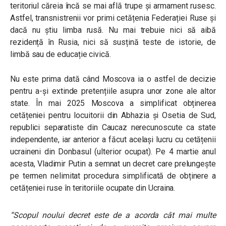
teritoriul căreia încă se mai află trupe și armament rusesc.
Astfel, transnistrenii vor primi cetățenia Federației Ruse și
dacă nu știu limba rusă. Nu mai trebuie nici să aibă
rezidență în Rusia, nici să susțină teste de istorie, de
limbă sau de educație civică.
Nu este prima dată când Moscova ia o astfel de decizie
pentru a-și extinde pretențiile asupra unor zone ale altor
state. În mai 2025 Moscova a simplificat obținerea
cetățeniei pentru locuitorii din Abhazia și Osetia de Sud,
republici separatiste din Caucaz nerecunoscute ca state
independente, iar anterior a făcut același lucru cu cetățenii
ucraineni din Donbasul (ulterior ocupat). Pe 4 martie anul
acesta, Vladimir Putin a semnat un decret care prelungește
pe termen nelimitat procedura simplificată de obținere a
cetățeniei ruse în teritoriile ocupate din Ucraina.
“Scopul noului decret este de a acorda cât mai multe