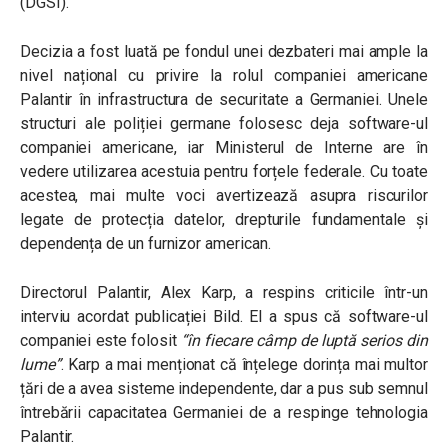
(DGSI).
Decizia a fost luată pe fondul unei dezbateri mai ample la
nivel național cu privire la rolul companiei americane
Palantir în infrastructura de securitate a Germaniei. Unele
structuri ale poliției germane folosesc deja software-ul
companiei americane, iar Ministerul de Interne are în
vedere utilizarea acestuia pentru forțele federale. Cu toate
acestea, mai multe voci avertizează asupra riscurilor
legate de protecția datelor, drepturile fundamentale și
dependența de un furnizor american.
Directorul Palantir, Alex Karp, a respins criticile într-un
interviu acordat publicației Bild. El a spus că software-ul
companiei este folosit
“în fiecare câmp de luptă serios din
lume”
. Karp a mai menționat că înțelege dorința mai multor
țări de a avea sisteme independente, dar a pus sub semnul
întrebării capacitatea Germaniei de a respinge tehnologia
Palantir.