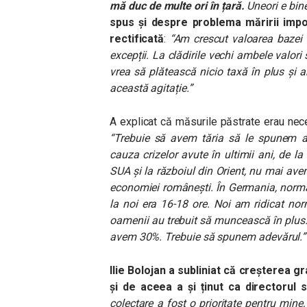
mă duc de multe ori în țară.
Uneori e bin
spus și despre problema măririi impo
rectificată
:
“Am crescut valoarea bazei 
excepții. La clădirile vechi ambele valor
vrea să plătească nicio taxă în plus și
această agitație.”
A explicat că măsurile păstrate erau nece
“
Trebuie să avem tăria să le spunem ade
cauza crizelor avute în ultimii ani, de la
SUA și la războiul din Orient, nu mai ave
economiei românești. În Germania, norma
la noi era 16-18 ore. Noi am ridicat no
oamenii au trebuit să muncească în plus.
avem 30%. Trebuie să spunem adevărul.”
Ilie Bolojan a subliniat că creșterea g
și de aceea a și ținut ca directorul s
colectare a fost o prioritate pentru mine