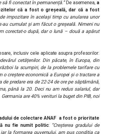
e să fi conectat în permanență.”
De asemenea,
a
zitelor că a fost o greșeală, dar că a fost
de impozitare în același timp cu anularea unor
i s-au cumulat și am făcut o greșeală. Nimeni nu
 am corectat-o după, dar o lună – două a apărut
sare, inclusiv cele aplicate asupra profesorilor:
vărul cetățenilor. Din păcate, în Europa, din
 război la scumpiri, de la problemele tarifare cu
m o creștere economică a Europei și o tractare a
 de predare era de 22-24 de ore pe săptămână,
rma, până la 20. Deci nu am redus salariul, dar
 Germania are 40% venituri la buget din PIB, noi
radului de colectare ANAF a fost o prioritate
ă nu fie numit politic
:
“
Creșterea gradului de
, iar la formarea guvernului, am pus condiția ca