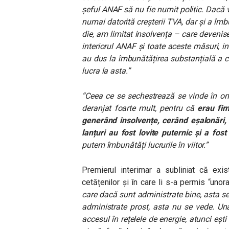
șeful ANAF să nu fie numit politic. Dacă v
numai datorită creșterii TVA, dar și a îmbu
die, am limitat insolvența – care devenise
interiorul ANAF și toate aceste măsuri, inc
au dus la îmbunătățirea substanțială a 
lucra la asta.”
“Ceea ce se sechestrează se vinde în on
deranjat foarte mult, pentru că
erau firm
generând insolvențe, cerând eșalonări,
lanțuri au fost lovite puternic și a fo
putem îmbunătăți lucrurile în viitor.”
Premierul interimar a subliniat că exi
cetățenilor și în care li s-a permis “uno
care dacă sunt administrate bine, asta se 
administrate prost, asta nu se vede. Un
accesul în rețelele de energie, atunci ești