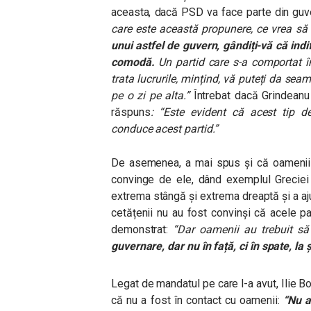
aceasta, dacă PSD va face parte din guve
care este această propunere, ce vrea să
unui astfel de guvern, gândiți-vă că indif
comodă.
Un partid care s-a comportat în
trata lucrurile, mințind, vă puteți da 
pe o zi pe alta.”
Întrebat dacă Grindeanu
răspuns
: “Este evident că acest tip 
conduce acest partid.”
De asemenea, a mai spus și că oamenii 
convinge de ele, dând exemplul Greciei
extrema stângă și extrema dreaptă și a aju
cetățenii nu au fost convinși că acele p
demonstrat:
“
Dar oamenii au trebuit să
guvernare, dar nu în față, ci în spate, 
Legat de mandatul pe care l-a avut, Ilie Bo
că nu a fost în contact cu oamenii:
“Nu a