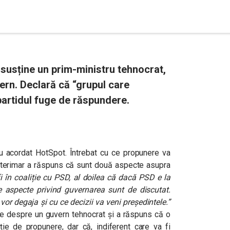
 susține un prim-ministru tehnocrat,
ern. Declară că “grupul care
artidul fuge de răspundere.
rviu acordat HotSpot. Întrebat cu ce propunere va
nterimar a răspuns că s
unt două aspecte asupra
 în coaliție cu PSD, al doilea că dacă PSD e la
e aspecte privind guvernarea sunt de discutat.
or degaja și cu ce decizii va veni președintele.”
are despre un guvern tehnocrat și a răspuns că o
cție de propunere, dar că, indiferent care va fi