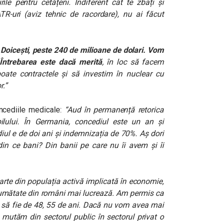
ile pentru cetățeni. Indiferent cât te zbați și
R-uri (aviz tehnic de racordare), nu ai făcut
a Doicești, peste 240 de milioane de dolari. Vom
 Întrebarea este dacă merită
, în loc să facem
oate contractele și să investim în nuclear cu
r.”
oncediile medicale:
“
Aud în permanență retorica
ilului. În Germania, concediul este un an și
ul e de doi ani și indemnizația de 70%. Aș dori
n ce bani? Din banii pe care nu îi avem și îi
arte din populația activă implicată în economie,
r jumătate din români mai lucrează. Am permis ca
 să fie de 48, 55 de ani. Dacă nu vom avea mai
mutăm din sectorul public în sectorul privat o