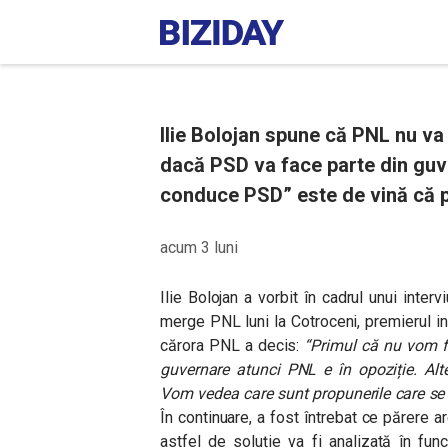
Ilie Bolojan spune că PNL nu va
dacă PSD va face parte din guv
conduce PSD” este de vină că p
acum 3 luni
Ilie Bolojan a vorbit în cadrul unui inte
merge PNL luni la Cotroceni, premierul i
cărora PNL a decis:
“Primul că nu vom fi
guvernare atunci PNL e în opoziție. Alt
Vom vedea care sunt propunerile care se v
În continuare, a fost întrebat ce părere 
astfel de soluție va fi analizată în fun