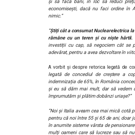
și să facă bani, în loc să reduci prețur
economisești, dacă nu faci ordine în AT
nimic.”
“
Știți cât a consumat Nuclearelectrica l
rămâne cu un teren și cu niște hârtii.
investiții cu cap, să negociem cât se p
adevărat, pentru a avea dezvoltare în viito
A vorbit și despre retorica legată de c
legată de concediul de creștere a cop
indemnizația de 65%, în România concedi
și eu să dăm mai mult, dar să vedem di
împrumutăm și plătim dobânzi uriașe?”
“Noi și Italia aveam cea mai mică cotă p
pentru că noi între 55 și 65 de ani, doa
în anumite sisteme vârsta de pensionare
mulți oameni care să lucreze sau să nu 