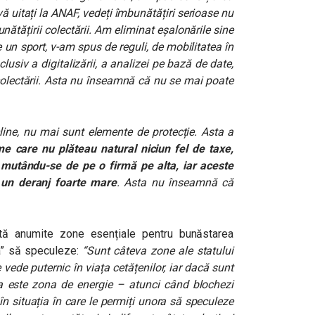
ă uitați la ANAF, vedeți îmbunătățiri serioase nu
nătățirii colectării. Am eliminat eșalonările sine
 un sport, v-am spus de reguli, de mobilitatea în
lusiv a digitalizării, a analizei pe bază de date,
colectării. Asta nu înseamnă că nu se mai poate
line, nu mai sunt elemente de protecție. Asta a
e care nu plăteau natural niciun fel de taxe,
 mutându-se de pe o firmă pe alta, iar aceste
st un deranj foarte mare
. Asta nu înseamnă că
stă anumite zone esențiale pentru bunăstarea
ra” să speculeze:
“Sunt câteva zone ale statului
vede puternic în viața cetățenilor, iar dacă sunt
a este zona de energie – atunci când blochezi
 în situația în care le permiți unora să speculeze