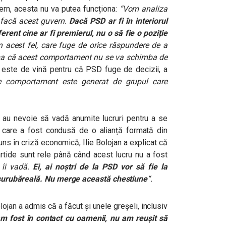
rn, acesta nu va putea funcționa:
“
Vom analiza
 facă acest guvern.
Dacă PSD ar fi în interiorul
erent cine ar fi premierul, nu o să fie o poziție
 acest fel, care fuge de orice răspundere de a
seama că acest comportament nu se va schimba de
 este de vină pentru că PSD fuge de decizii, a
de comportament este generat de grupul care
au nevoie să vadă anumite lucruri pentru a se
 care a fost condusă de o alianță formată din
ns în criză economică, Ilie Bolojan a explicat că
artide sunt rele până când acest lucru nu a fost
 îi vadă.
Ei, ai noștri de la PSD vor să fie la
la șurubăreală. Nu merge această chestiune
“.
lojan a admis că a făcut și unele greșeli, inclusiv
m fost în contact cu oamenii, nu am reușit să