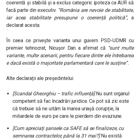
coerentă și stabilă și a exclus categoric ipoteza ca AUR să
facă parte din executiv.
“România are nevoie de stabilitate,
iar acea stabilitate presupune o coerență politică”
, a
declarat acesta.
În ceea ce privește varianta unui guvern PSD-UDMR cu
premier tehnocrat, Nicușor Dan a afirmat că
“sunt multe
variante, multe scenarii, pentru fiecare dintre ele întrebarea
e dacă există o majoritate parlamentară care le susține”.
Alte declarații ale președintelui:
[Scandal Gheorghiu – trafic influență]
Nu sunt organul
competent să fac încadrări juridice. Ce pot să zic este
că trebuie să ne uităm la marea uriașă corupție, la
miliardele de euro pe care le pierdem din evaziune.
[Cum apreciați șansele ca SAFE să se finalizeze, cu
semnarea contractelor, până la 31 mai?]
Nu există