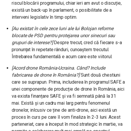
riscul blocării programului, chiar ieri am avut o discuție,
există un back-up în parlament, o posibilitate de a
interveni legislativ în timp optim.
[Au existat în cele zece luni ale lui Bolojan reforme
blocate de PSD pentru protejarea unor sinecuri sau
grupuri de interese?]
Despre trecut, cred că fiecare s-a
pronunțat în repetate rânduri, cunoaștem trecutul.
Întrebarea fundamentală e acum care este viitorul.
[Acord drone România-Ucraina. Când? Include
fabricarea de drone în România?]
Sunt două chestiuni
care se suprapun. Prima, includerea în programul SAFE a
unei componente de producție de drone în România, aici
va exista finanțare SAFE și va fi semnată până la 31
mai. Există și un cadru mai larg pentru fenomenul
dronelor, inlcusiv ce ține de anti-drone, aici există un
proces în curs pe care îl vom finaliza în 2-3 luni. Acest
parteneriat, care a început în mod strategic în martie, va