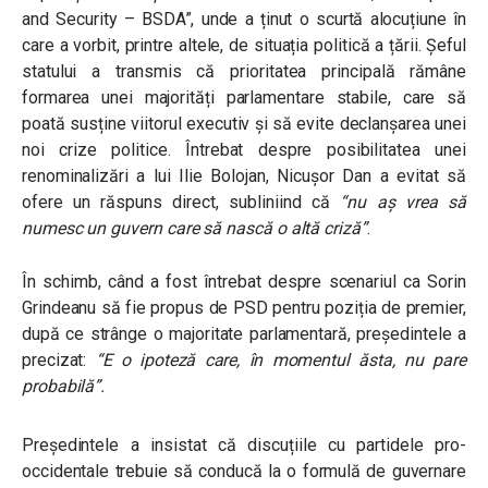
and Security – BSDA”, unde a ținut o scurtă alocuțiune în
care a vorbit, printre altele, de situația politică a țării. Șeful
statului a transmis că prioritatea principală rămâne
formarea unei majorități parlamentare stabile, care să
poată susține viitorul executiv și să evite declanșarea unei
noi crize politice. Întrebat despre posibilitatea unei
renominalizări a lui Ilie Bolojan, Nicușor Dan a evitat să
ofere un răspuns direct, subliniind că
“nu aș vrea să
numesc un guvern care să nască o altă criză”
.
În schimb, când a fost întrebat despre scenariul ca Sorin
Grindeanu să fie propus de PSD pentru poziția de premier,
după ce strânge o majoritate parlamentară, președintele a
precizat:
“E o ipoteză care, în momentul ăsta, nu pare
probabilă”.
Președintele a insistat că discuțiile cu partidele pro-
occidentale trebuie să conducă la o formulă de guvernare