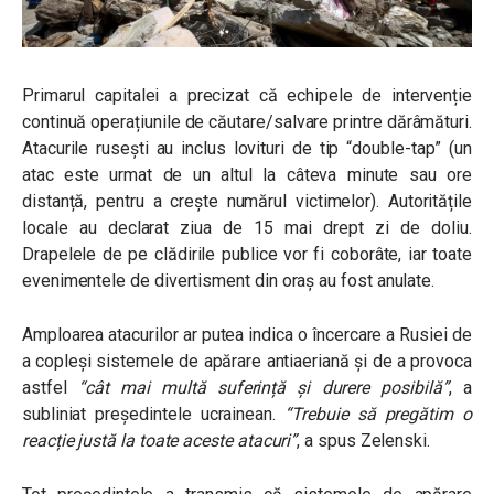
Primarul capitalei a precizat că echipele de intervenție
continuă operațiunile de căutare/salvare printre dărâmături.
Atacurile rusești au inclus lovituri de tip “double-tap” (un
atac este urmat de un altul la câteva minute sau ore
distanță, pentru a crește numărul victimelor). Autoritățile
locale au declarat ziua de 15 mai drept zi de doliu.
Drapelele de pe clădirile publice vor fi coborâte, iar toate
evenimentele de divertisment din oraș au fost anulate.
Amploarea atacurilor ar putea indica o încercare a Rusiei de
a copleși sistemele de apărare antiaeriană și de a provoca
astfel
“cât mai multă suferință și durere posibilă”
, a
subliniat președintele ucrainean.
“Trebuie să pregătim o
reacție justă la toate aceste atacuri”
, a spus Zelenski.