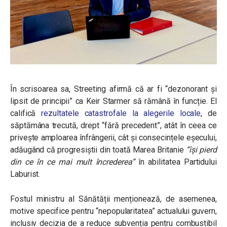
În scrisoarea sa, Streeting afirmă că ar fi “dezonorant și
lipsit de principii” ca Keir Starmer să rămână în funcție. El
califică
rezultatele catastrofale la alegerile locale
, de
săptămâna trecută, drept “fără precedent”, atât în ceea ce
privește amploarea înfrângerii, cât și consecințele eșecului,
adăugând că progresiștii din toată Marea Britanie
“își pierd
din ce în ce mai mult încrederea”
în abilitatea Partidului
Laburist.
Fostul ministru al Sănătății menționează, de asemenea,
motive specifice pentru “nepopularitatea” actualului guvern,
inclusiv decizia de a reduce subvenția pentru combustibil