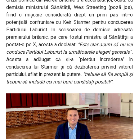
demisia ministrului Sănătății, Wes Streeting (poză jos),
fiind o mișcare considerată drept un prim pas într-o
potențială confruntare cu Keir Starmer pentru conducerea
Partidului Laburist. În scrisoarea de demisie adresată
premierului britanic, pe care fostul ministru al Sănătății a
postat-o pe X, acesta a declarat:
“Este clar acum că nu vei
conduce Partidul Laburist la următoarele alegeri generale”.
Acesta a adăugat că și-a “pierdut încrederea” în
conducerea lui Starmer și că dezbaterea privind viitorul
partidului, aflat în prezent la putere,
“trebuie să fie amplă și
trebuie să includă cei mai buni candidați posibili”.