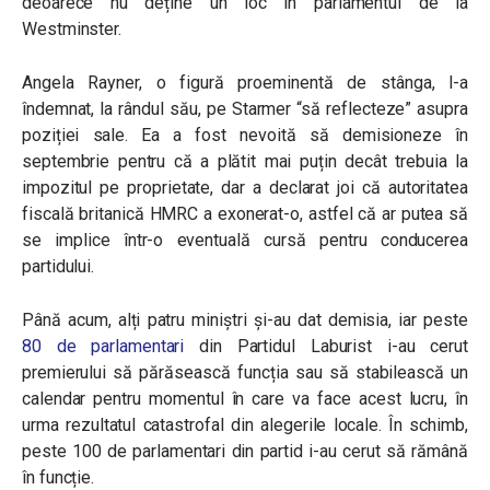
deoarece nu deține un loc în parlamentul de la
Westminster.
Angela Rayner, o figură proeminentă de stânga, l-a
îndemnat, la rândul său, pe Starmer “să reflecteze” asupra
poziției sale. Ea a fost nevoită să demisioneze în
septembrie pentru că a plătit mai puțin decât trebuia la
impozitul pe proprietate, dar a declarat joi că autoritatea
fiscală britanică HMRC a exonerat-o, astfel că ar putea să
se implice într-o eventuală cursă pentru conducerea
partidului.
Până acum, alți patru miniștri și-au dat demisia, iar peste
80 de parlamentari
din Partidul Laburist i-au cerut
premierului să părăsească funcția sau să stabilească un
calendar pentru momentul în care va face acest lucru, în
urma rezultatul catastrofal din alegerile locale. În schimb,
peste 100 de parlamentari din partid i-au cerut să rămână
în funcție.