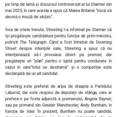
pe timp de iarnă și discursul controversat al lui Starmer din
mai 2025, în care acesta a spus că Marea Britanie “riscă să
devină o insulă de străini”.
Înca de zilele trecute, Streeting l-a informat pe Starmer că
își pregătește candidatura pentru funcția de prim-ministru,
potrivit The Telegraph. Când a fost întrebat de Downing
Street despre intențiile sale, Streeting a spus că nu
intenționează să-l provoace direct pe premier, dar
pregătește un “plan” pentru o luptă pentru conducere în
cazul în care”totul se destramă” și o competiție este
declanșată de un alt candidat.
Streeting este preferat de aripa de dreapta a Partidului
Laburist, dar este respins de deputații de stânga, care ar
prefera-o pe fosta adjunctă a premierului, Angela Rayner,
sau pe primarul din Greater Manchester, Andy Burnham, în
funcția de lider. În prezent, Burnham nu poate candida,