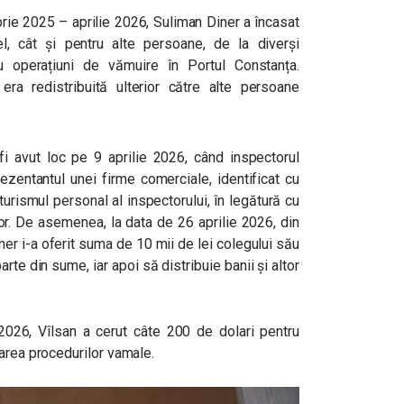
brie 2025 – aprilie 2026, Suliman Diner a încasat
, cât și pentru alte persoane, de la diverși
u operațiuni de vămuire în Portul Constanța.
ra redistribuită ulterior către alte persoane
fi avut loc pe 9 aprilie 2026, când inspectorul
rezentantul unei firme comerciale, identificat cu
toturismul personal al inspectorului, în legătură cu
or. De asemenea, la data de 26 aprilie 2026, din
iner i-a oferit suma de 10 mii de lei colegului său
te din sume, iar apoi să distribuie banii și altor
 2026, Vîlsan a cerut câte 200 de dolari pentru
area procedurilor vamale.