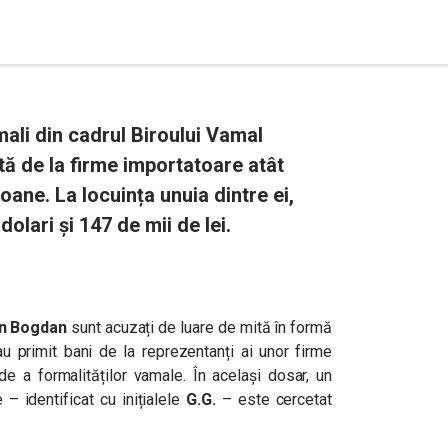
mali din cadrul Biroului Vamal
tă de la firme importatoare atât
soane. La locuința unuia dintre ei,
dolari și 147 de mii de lei.
an Bogdan
sunt acuzați de luare de mită în formă
au primit bani de la reprezentanți ai unor firme
ide a formalităților vamale. În același dosar, un
 – identificat cu inițialele
G.G.
– este cercetat