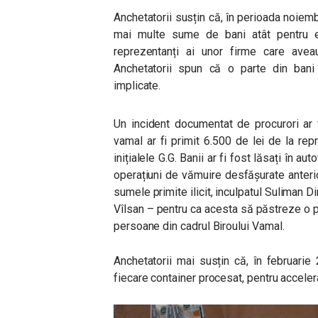
Anchetatorii susțin că, în perioada noiem
mai multe sume de bani atât pentru el
reprezentanți ai unor firme care avea
Anchetatorii spun că o parte din bani e
implicate.
Un incident documentat de procurori ar 
vamal ar fi primit 6.500 de lei de la rep
inițialele G.G. Banii ar fi fost lăsați în au
operațiuni de vămuire desfășurate anteri
sumele primite ilicit, inculpatul Suliman D
Vîlsan – pentru ca acesta să păstreze o par
persoane din cadrul Biroului Vamal.
Anchetatorii mai susțin că, în februarie
fiecare container procesat, pentru acceler