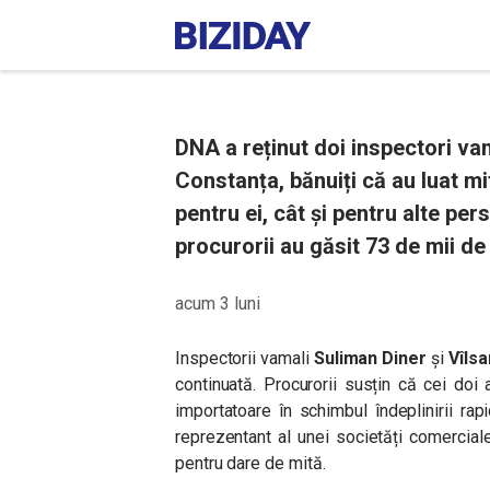
DNA a reținut doi inspectori va
Constanța, bănuiți că au luat mi
pentru ei, cât și pentru alte per
procurorii au găsit 73 de mii de 
acum 3 luni
Inspectorii vamali
Suliman Diner
și
Vîls
continuată. Procurorii susțin că cei doi 
importatoare în schimbul îndeplinirii rap
reprezentant al unei societăți comerciale
pentru dare de mită.