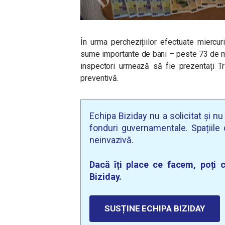
În urma perchezițiilor efectuate miercur
sume importante de bani – peste 73 de mii
inspectori urmează să fie prezentați Tr
preventivă.
Echipa Biziday nu a solicitat și n
fonduri guvernamentale. Spațiile d
neinvazivă.
Dacă îți place ce facem, poți c
Biziday.
SUSȚINE ECHIPA BIZIDAY