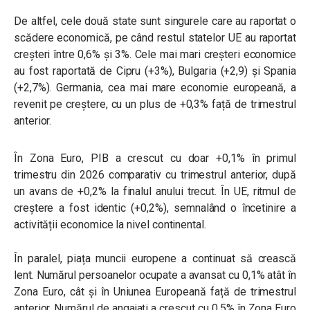
De altfel, cele două state sunt singurele care au raportat o
scădere economică, pe când restul statelor UE au raportat
creșteri între 0,6% și 3%. Cele mai mari creșteri economice
au fost raportată de Cipru (+3%), Bulgaria (+2,9) și Spania
(+2,7%). Germania, cea mai mare economie europeană, a
revenit pe creștere, cu un plus de +0,3% față de trimestrul
anterior.
În Zona Euro, PIB a crescut cu doar +0,1% în primul
trimestru din 2026 comparativ cu trimestrul anterior, după
un avans de +0,2% la finalul anului trecut. În UE, ritmul de
creștere a fost identic (+0,2%), semnalând o încetinire a
activității economice la nivel continental.
În paralel, piața muncii europene a continuat să crească
lent. Numărul persoanelor ocupate a avansat cu 0,1% atât în
Zona Euro, cât și în Uniunea Europeană față de trimestrul
anterior. Numărul de angajaţi a crescut cu 0,5% în Zona Euro