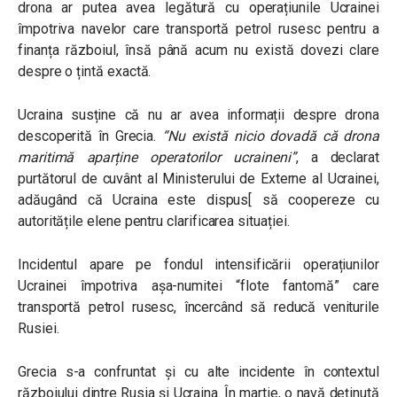
drona ar putea avea legătură cu operațiunile Ucrainei
împotriva navelor care transportă petrol rusesc pentru a
finanța războiul, însă până acum nu există dovezi clare
despre o țintă exactă.
Ucraina susține că nu ar avea informații despre drona
descoperită în Grecia.
“Nu există nicio dovadă că drona
maritimă aparține operatorilor ucraineni”
, a declarat
purtătorul de cuvânt al Ministerului de Externe al Ucrainei,
adăugând că Ucraina este dispus[ să coopereze cu
autoritățile elene pentru clarificarea situației.
Incidentul apare pe fondul intensificării operațiunilor
Ucrainei împotriva așa-numitei “flote fantomă” care
transportă petrol rusesc, încercând să reducă veniturile
Rusiei.
Grecia s-a confruntat și cu alte incidente în contextul
războiului dintre Rusia și Ucraina. În martie, o navă deținută