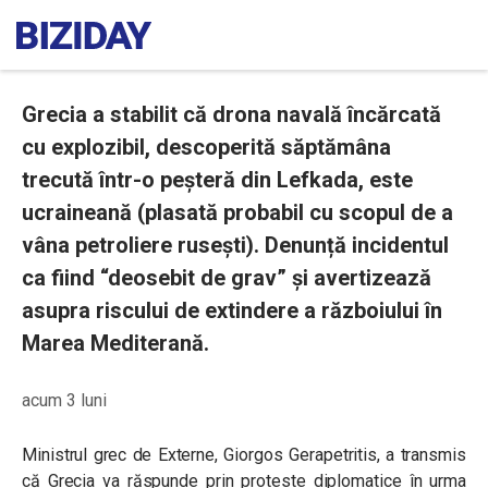
Grecia a stabilit că drona navală încărcată
cu explozibil, descoperită săptămâna
trecută într-o peșteră din Lefkada, este
ucraineană (plasată probabil cu scopul de a
vâna petroliere rusești). Denunță incidentul
ca fiind “deosebit de grav” și avertizează
asupra riscului de extindere a războiului în
Marea Mediterană.
acum 3 luni
Ministrul grec de Externe, Giorgos Gerapetritis, a transmis
că Grecia va răspunde prin proteste diplomatice în urma