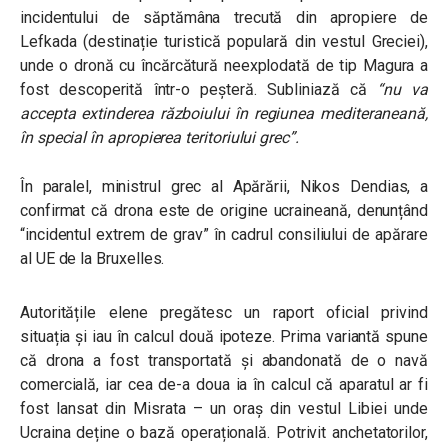
incidentului de săptămâna trecută din apropiere de
Lefkada (destinație turistică populară din vestul Greciei),
unde o dronă cu încărcătură neexplodată de tip Magura a
fost descoperită într-o peșteră. Subliniază că
“nu va
accepta extinderea războiului în regiunea mediteraneană,
în special în apropierea teritoriului grec”.
În paralel, ministrul grec al Apărării, Nikos Dendias, a
confirmat că drona este de origine ucraineană, denunțând
“incidentul extrem de grav” în cadrul consiliului de apărare
al UE de la Bruxelles.
Autoritățile elene pregătesc un raport oficial privind
situația și iau în calcul două ipoteze. Prima variantă spune
că drona a fost transportată și abandonată de o navă
comercială, iar cea de-a doua ia în calcul că aparatul ar fi
fost lansat din Misrata – un oraș din vestul Libiei unde
Ucraina deține o bază operațională. Potrivit anchetatorilor,