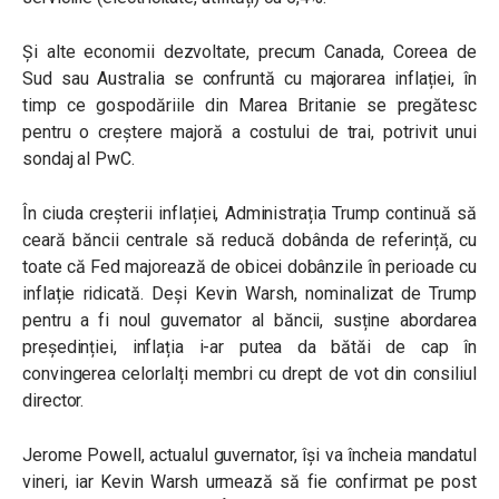
Și alte economii dezvoltate, precum Canada, Coreea de
Sud sau Australia se confruntă cu majorarea inflației, în
timp ce gospodăriile din Marea Britanie se pregătesc
pentru o creștere majoră a costului de trai, potrivit unui
sondaj al PwC.
În ciuda creșterii inflației, Administrația Trump continuă să
ceară băncii centrale să reducă dobânda de referință, cu
toate că Fed majorează de obicei dobânzile în perioade cu
inflație ridicată. Deși Kevin Warsh, nominalizat de Trump
pentru a fi noul guvernator al băncii, susține abordarea
președinției, inflația i-ar putea da bătăi de cap în
convingerea celorlalți membri cu drept de vot din consiliul
director.
Jerome Powell, actualul guvernator, își va încheia mandatul
vineri, iar Kevin Warsh urmează să fie confirmat pe post