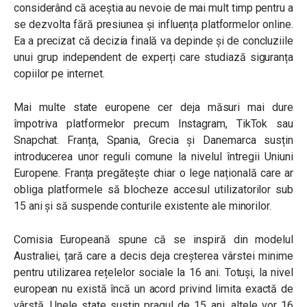
considerând că aceștia au nevoie de mai mult timp pentru a
se dezvolta fără presiunea și influența platformelor online.
Ea a precizat că decizia finală va depinde și de concluziile
unui grup independent de experți care studiază siguranța
copiilor pe internet.
Mai multe state europene cer deja măsuri mai dure
împotriva platformelor precum Instagram, TikTok sau
Snapchat. Franța, Spania, Grecia și Danemarca susțin
introducerea unor reguli comune la nivelul întregii Uniuni
Europene. Franța pregătește chiar o lege națională care ar
obliga platformele să blocheze accesul utilizatorilor sub
15 ani și să suspende conturile existente ale minorilor.
Comisia Europeană spune că se inspiră din modelul
Australiei, țară care a decis deja creșterea vârstei minime
pentru utilizarea rețelelor sociale la 16 ani. Totuși, la nivel
european nu există încă un acord privind limita exactă de
vârstă. Unele state susțin pragul de 15 ani, altele vor 16