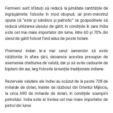
Fermierii sunt sfătuiți să reducă la jumătate cantitățile de
îngrășăminte folosite în mod obișnuit, iar prim-ministrul
spune că “este și sănătos și patriotic” ca gospodinele să
reducă utilizarea uleiului de gătit, în condițiile în care India
este cel mai mare importator din lume, între 60 și 70% din
uleiul de gătit folosit fiind adus de peste hotare.
Premierul indian le-a mai cerut oamenilor să evite
călătoriile în afara țării, deoarece acestea presupun de
asemenea cheltuirea de valută, dar și să evite cadourile de
bijuterii din aur, larg folosite la nunțile tradiționale indiene.
Rezervele valutare ale Indiei au scăzut de la peste 728 de
miliarde de dolari, înainte de războiul din Orientul Mijlociu,
la circa 690 de miliarde de dolari, în condițiile scumpirii
petrolului. India este al treilea cel mai mare importator de
petrol din lume.