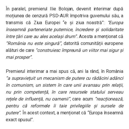
În paralel, premierul Ilie Bolojan, devenit interimar după
moțiunea de cenzură PSD-AUR împotriva guvernului său, a
transmis că Ziua Europei “e și ziua noastră”:
“Europa
înseamnă parteneriate puternice, încredere și solidaritate
între țări care au ales același drum”.
Acesta a menționat că
“România nu este singură”,
datorită comunității europene
alături de care
“construiesc împreună un viitor mai sigur și
mai prosper”.
Premierul interimar a mai spus că, ani la rând, în România
“a supraviețuit un mecanism de putere cu rădăcini adânci
în comunism, un sistem în care unii avansau prin relații,
nu prin competență, în care resursele statului serveau
rețele de influență, nu oamenii”,
care acum
“reacționează,
pentru că reformele îi taie privilegiile și sursele de
putere”.
În acest context, a menționat că “Europa înseamnă
exact opusul”.