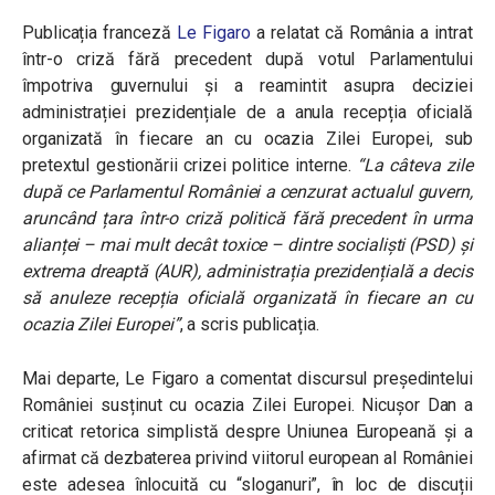
Publicația franceză
Le Figaro
a relatat că România a intrat
într-o criză fără precedent după votul Parlamentului
împotriva guvernului și a reamintit asupra deciziei
administrației prezidențiale de a anula recepția oficială
organizată în fiecare an cu ocazia Zilei Europei, sub
pretextul gestionării crizei politice interne.
“La câteva zile
după ce Parlamentul României a cenzurat actualul guvern,
aruncând țara într-o criză politică fără precedent în urma
alianței – mai mult decât toxice – dintre socialiști (PSD) și
extrema dreaptă (AUR), administrația prezidențială a decis
să anuleze recepția oficială organizată în fiecare an cu
ocazia Zilei Europei”
, a scris publicația.
Mai departe, Le Figaro a comentat discursul președintelui
României susținut cu ocazia Zilei Europei. Nicușor Dan a
criticat retorica simplistă despre Uniunea Europeană și a
afirmat că dezbaterea privind viitorul european al României
este adesea înlocuită cu “sloganuri”, în loc de discuții