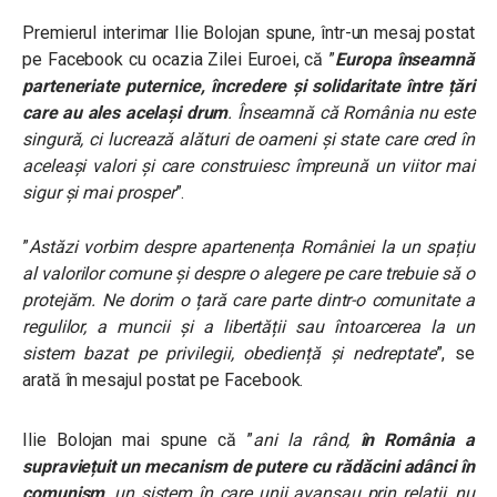
Premierul interimar Ilie Bolojan spune, într-un mesaj postat
pe Facebook cu ocazia Zilei Euroei, că ”
Europa înseamnă
parteneriate puternice, încredere și solidaritate între țări
care au ales același drum
. Înseamnă că România nu este
singură, ci lucrează alături de oameni și state care cred în
aceleași valori și care construiesc împreună un viitor mai
sigur și mai prosper
”.
”
Astăzi vorbim despre apartenența României la un spațiu
al valorilor comune și despre o alegere pe care trebuie să o
protejăm. Ne dorim o țară care parte dintr-o comunitate a
regulilor, a muncii și a libertății sau întoarcerea la un
sistem bazat pe privilegii, obediență și nedreptate
”, se
arată în mesajul postat pe Facebook.
Ilie Bolojan mai spune că
”
ani la rând,
în România a
supraviețuit un mecanism de putere cu rădăcini adânci în
comunism
, un sistem în care unii avansau prin relații, nu