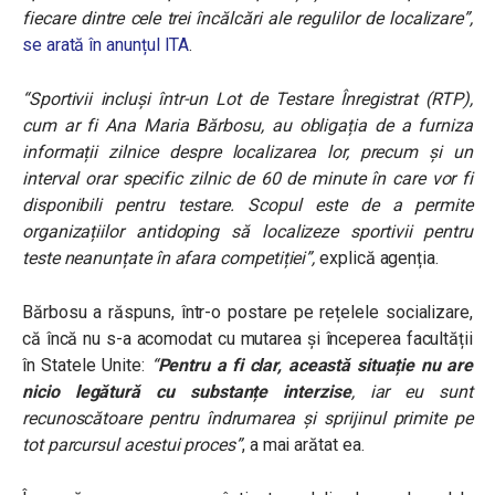
fiecare dintre cele trei încălcări ale regulilor de localizare”,
se arată în anunțul ITA
.
“Sportivii incluși într-un Lot de Testare Înregistrat (RTP),
cum ar fi Ana Maria Bărbosu, au obligația de a furniza
informații zilnice despre localizarea lor, precum și un
interval orar specific zilnic de 60 de minute în care vor fi
disponibili pentru testare. Scopul este de a permite
organizațiilor antidoping să localizeze sportivii pentru
teste neanunțate în afara competiției”,
explică agenția.
Bărbosu a răspuns, într-o postare pe rețelele socializare,
că încă nu s-a acomodat cu mutarea și începerea facultății
în Statele Unite:
“
Pentru a fi clar, această situație nu are
nicio legătură cu substanțe interzise
, iar eu sunt
recunoscătoare pentru îndrumarea și sprijinul primite pe
tot parcursul acestui proces”
, a mai arătat ea.