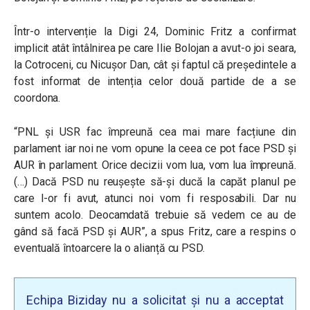
Într-o intervenție la Digi 24, Dominic Fritz a confirmat
implicit atât întâlnirea pe care Ilie Bolojan a avut-o joi seara,
la Cotroceni, cu Nicușor Dan, cât și faptul că președintele a
fost informat de intenția celor două partide de a se
coordona.
“PNL și USR fac împreună cea mai mare facțiune din
parlament iar noi ne vom opune la ceea ce pot face PSD și
AUR în parlament. Orice decizii vom lua, vom lua împreună.
(…) Dacă PSD nu reușește să-și ducă la capăt planul pe
care l-or fi avut, atunci noi vom fi resposabili. Dar nu
suntem acolo. Deocamdată trebuie să vedem ce au de
gând să facă PSD și AUR”, a spus Fritz, care a respins o
eventuală întoarcere la o alianță cu PSD.
Echipa Biziday nu a solicitat și nu a acceptat