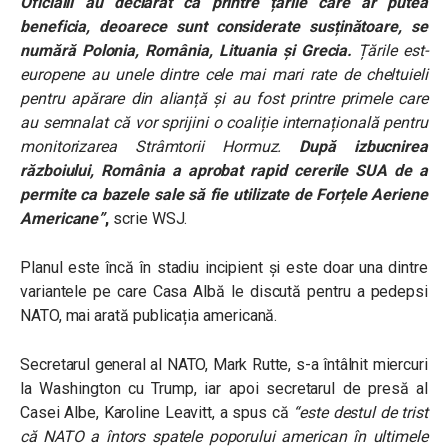
Oficialii au declarat că printre țările care ar putea
beneficia, deoarece sunt considerate susținătoare, se
numără Polonia, România, Lituania și Grecia.
Țările est-
europene au unele dintre cele mai mari rate de cheltuieli
pentru apărare din alianță și au fost printre primele care
au semnalat că vor sprijini o coaliție internațională pentru
monitorizarea Strâmtorii Hormuz.
După izbucnirea
războiului, România a aprobat rapid cererile SUA de a
permite ca bazele sale să fie utilizate de Forțele Aeriene
Americane”
,
scrie WSJ.
Planul este încă în stadiu incipient și este doar una dintre
variantele pe care Casa Albă le discută pentru a pedepsi
NATO, mai arată publicația americană.
Secretarul general al NATO, Mark Rutte, s-a întâlnit miercuri
la Washington cu Trump, iar apoi secretarul de presă al
Casei Albe, Karoline Leavitt, a spus că
“este destul de trist
că NATO a întors spatele poporului american în ultimele