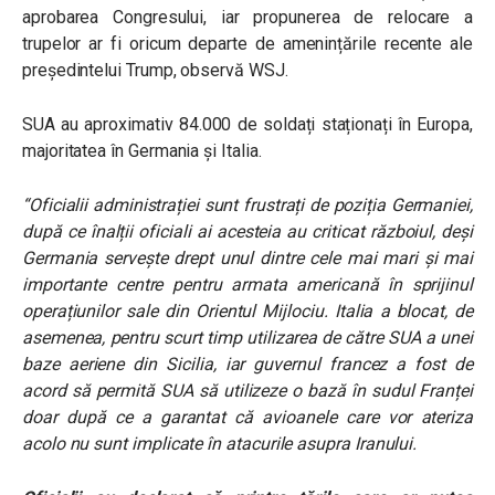
aprobarea Congresului, iar propunerea de relocare a
trupelor ar fi oricum departe de amenințările recente ale
președintelui Trump, observă WSJ.
SUA au aproximativ 84.000 de soldați staționați în Europa,
majoritatea în Germania și Italia.
“Oficialii administrației sunt frustrați de poziția Germaniei,
după ce înalții oficiali ai acesteia au criticat războiul, deși
Germania servește drept unul dintre cele mai mari și mai
importante centre pentru armata americană în sprijinul
operațiunilor sale din Orientul Mijlociu. Italia a blocat, de
asemenea, pentru scurt timp utilizarea de către SUA a unei
baze aeriene din Sicilia, iar guvernul francez a fost de
acord să permită SUA să utilizeze o bază în sudul Franței
doar după ce a garantat că avioanele care vor ateriza
acolo nu sunt implicate în atacurile asupra Iranului.