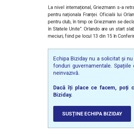
La nivel internațional, Griezmann s-a ret
pentru naționala Franței. Oficialii lui Or
pentru club, în timp ce Griezmann se dec
în Statele Unite”.
Orlando are un start sla
meciuri, fiind pe locul 13 din 15 în Conferi
Echipa Biziday nu a solicitat și n
fonduri guvernamentale. Spațiile d
neinvazivă.
Dacă îți place ce facem, poți c
Biziday.
SUSȚINE ECHIPA BIZIDAY