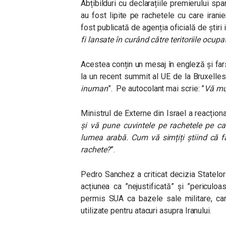
Abțibilduri cu declarațiile premierului sp
au fost lipite pe rachetele cu care iranie
fost publicată de agenția oficială de știri
fi lansate în curând către teritoriile ocupa
Acestea conțin un mesaj în engleză și fars
la un recent summit al UE de la Bruxelles:
inuman
”.
Pe autocolant mai scrie: ”
Vă mu
Ministrul de Externe din Israel a reacționa
și vă pune cuvintele pe rachetele pe car
lumea arabă. Cum vă simțiți știind că f
rachete?
”.
Pedro Sanchez a criticat decizia Statelor 
acțiunea ca ”nejustificată” și ”pericul
permis SUA ca bazele sale militare, car
utilizate pentru atacuri asupra Iranului.