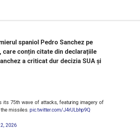
remierul spaniol Pedro Sanchez pe
 care conțin citate din declarațiile
anchez a criticat dur decizia SUA și
s its 75th wave of attacks, featuring imagery of
 the missiles.
pic.twitter.com/J4rULbhp9Q
22, 2026