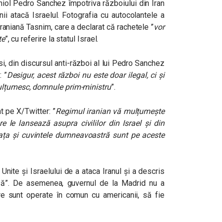
aniol Pedro Sanchez împotriva războiului din Iran
nii atacă Israelul. Fotografia cu autocolantele a
 iraniană Tasnim, care a declarat că rachetele ”
vor
te
”, cu referire la statul Israel.
i, din discursul anti-război al lui Pedro Sanchez
 ”
Desigur, acest război nu este doar ilegal, ci și
lțumesc, domnule prim-ministru
”.
t pe X/Twitter: ”
Regimul iranian vă mulțumește
e le lansează asupra civililor din Israel și din
ața și cuvintele dumneavoastră sunt pe aceste
Unite și Israelului de a ataca Iranul și a descris
oasă”. De asemenea, guvernul de la Madrid nu a
e sunt operate în comun cu americanii, să fie