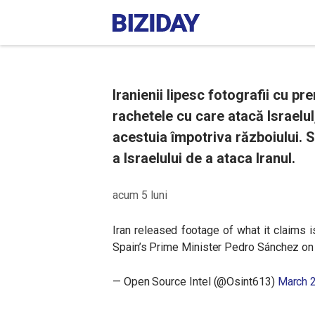
Iranienii lipesc fotografii cu p
rachetele cu care atacă Israelul,
acestuia împotriva războiului. S
a Israelului de a ataca Iranul.
acum 5 luni
Iran released footage of what it claims i
Spain’s Prime Minister Pedro Sánchez on
— Open Source Intel (@Osint613)
March 