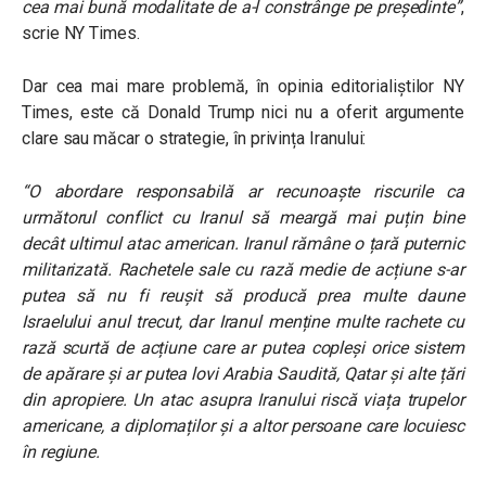
cea mai bună modalitate de a-l constrânge pe președinte”
,
scrie NY Times.
Dar cea mai mare problemă, în opinia editorialiștilor NY
Times, este că Donald Trump nici nu a oferit argumente
clare sau măcar o strategie, în privința Iranului:
“O abordare responsabilă ar recunoaște riscurile ca
următorul conflict cu Iranul să meargă mai puțin bine
decât ultimul atac american. Iranul rămâne o țară puternic
militarizată. Rachetele sale cu rază medie de acțiune s-ar
putea să nu fi reușit să producă prea multe daune
Israelului anul trecut, dar Iranul menține multe rachete cu
rază scurtă de acțiune care ar putea copleși orice sistem
de apărare și ar putea lovi Arabia Saudită, Qatar și alte țări
din apropiere. Un atac asupra Iranului riscă viața trupelor
americane, a diplomaților și a altor persoane care locuiesc
în regiune.