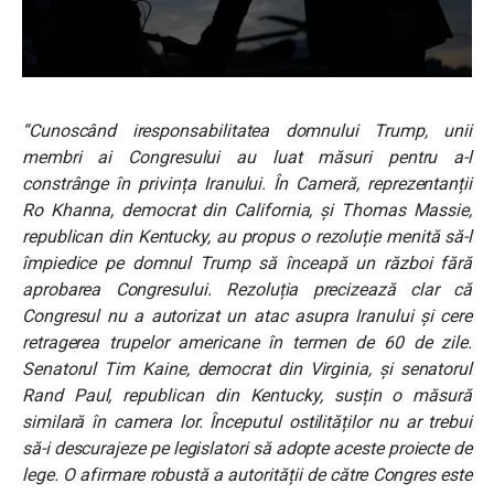
“Cunoscând iresponsabilitatea domnului Trump, unii
membri ai Congresului au luat măsuri pentru a-l
constrânge în privința Iranului. În Cameră, reprezentanții
Ro Khanna, democrat din California, și Thomas Massie,
republican din Kentucky, au propus o rezoluție menită să-l
împiedice pe domnul Trump să înceapă un război fără
aprobarea Congresului. Rezoluția precizează clar că
Congresul nu a autorizat un atac asupra Iranului și cere
retragerea trupelor americane în termen de 60 de zile.
Senatorul Tim Kaine, democrat din Virginia, și senatorul
Rand Paul, republican din Kentucky, susțin o măsură
similară în camera lor. Începutul ostilităților nu ar trebui
să-i descurajeze pe legislatori să adopte aceste proiecte de
lege. O afirmare robustă a autorității de către Congres este