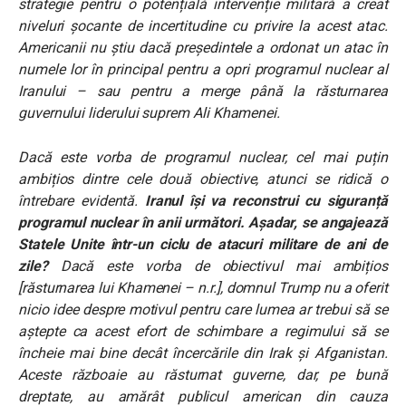
strategie pentru o potențială intervenție militară a creat
niveluri șocante de incertitudine cu privire la acest atac.
Americanii nu știu dacă președintele a ordonat un atac în
numele lor în principal pentru a opri programul nuclear al
Iranului – sau pentru a merge până la răsturnarea
guvernului liderului suprem Ali Khamenei.
Dacă este vorba de programul nuclear, cel mai puțin
ambițios dintre cele două obiective, atunci se ridică o
întrebare evidentă.
Iranul își va reconstrui cu siguranță
programul nuclear în anii următori. Așadar, se angajează
Statele Unite într-un ciclu de atacuri militare de ani de
zile?
Dacă este vorba de obiectivul mai ambițios
[răsturnarea lui Khamenei – n.r.], domnul Trump nu a oferit
nicio idee despre motivul pentru care lumea ar trebui să se
aștepte ca acest efort de schimbare a regimului să se
încheie mai bine decât încercările din Irak și Afganistan.
Aceste războaie au răsturnat guverne, dar, pe bună
dreptate, au amărât publicul american din cauza