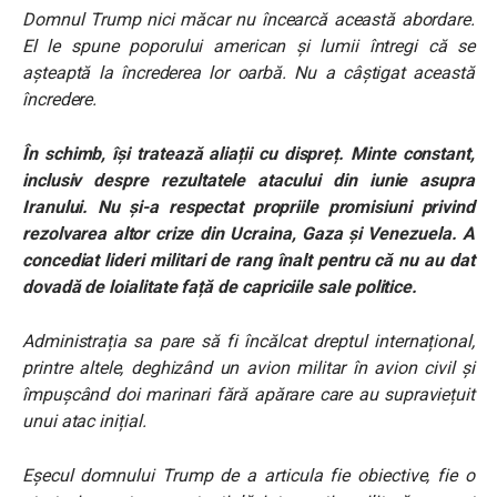
Domnul Trump nici măcar nu încearcă această abordare.
El le spune poporului american și lumii întregi că se
așteaptă la încrederea lor oarbă. Nu a câștigat această
încredere.
În schimb, își tratează aliații cu dispreț. Minte constant,
inclusiv despre rezultatele atacului din iunie asupra
Iranului. Nu și-a respectat propriile promisiuni privind
rezolvarea altor crize din Ucraina, Gaza și Venezuela. A
concediat lideri militari de rang înalt pentru că nu au dat
dovadă de loialitate față de capriciile sale politice.
Administrația sa pare să fi încălcat dreptul internațional,
printre altele, deghizând un avion militar în avion civil și
împușcând doi marinari fără apărare care au supraviețuit
unui atac inițial.
Eșecul domnului Trump de a articula fie obiective, fie o