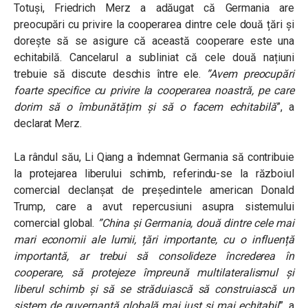
Totuși, Friedrich Merz a adăugat că Germania are
preocupări cu privire la cooperarea dintre cele două țări și
dorește să se asigure că această cooperare este una
echitabilă. Cancelarul a subliniat că cele două națiuni
trebuie să discute deschis între ele.
”Avem preocupări
foarte specifice cu privire la cooperarea noastră, pe care
dorim să o îmbunătățim și să o facem echitabilă
”, a
declarat Merz.
La rândul său, Li Qiang a îndemnat Germania să contribuie
la protejarea liberului schimb, referindu-se la războiul
comercial declanșat de președintele american Donald
Trump, care a avut repercusiuni asupra sistemului
comercial global.
”China și Germania, două dintre cele mai
mari economii ale lumii, țări importante, cu o influență
importantă, ar trebui să consolideze încrederea în
cooperare, să protejeze împreună multilateralismul și
liberul schimb și să se străduiască să construiască un
sistem de guvernanță globală mai just și mai echitabil
”, a