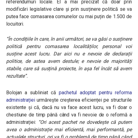
referendumuri locale. El a mai precizat că doar prin
modificări legislative clare și prin susținere politică se va
putea face comasarea comunelor cu mai puțin de 1.500 de
locuitori.
“În condițiile în care, în anii următori, se va găsi o susținere
politică pentru comasarea localităților, personal voi
susține acest lucru. Dar aici nu e nevoie de declarații
politice, de astea avem destule; e nevoie de majorități
stabile, care să susțină proiecte, în așa fel încât să avem
rezultate”.
Bolojan a subliniat că
pachetul adoptat pentru reforma
administrației
urmărește creșterea eficienței pe structurile
existente și că, dacă
nu va face acest lucru, va fi doar o
chestiune de timp până când va fi nevoie de o reformă a
administrației:
“Ori acest pachet ne dovedește că putem
avea o administrație mai eficientă, mai performantă, pe
actualele structuri, ori va fi o problemă de timp până când