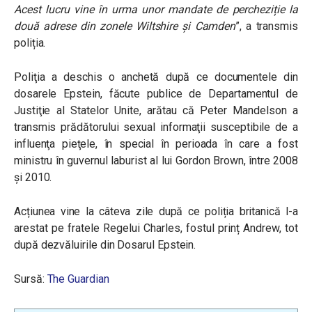
Acest lucru vine în urma unor mandate de percheziție la
două adrese din zonele Wiltshire și Camden
”, a transmis
poliția.
Poliţia a deschis o anchetă după ce documentele din
dosarele Epstein, făcute publice de Departamentul de
Justiţie al Statelor Unite, arătau că Peter Mandelson a
transmis prădătorului sexual informaţii susceptibile de a
influenţa pieţele, în special în perioada în care a fost
ministru în guvernul laburist al lui Gordon Brown, între 2008
şi 2010.
Acțiunea vine la câteva zile după ce poliția britanică l-a
arestat pe fratele Regelui Charles, fostul prinț Andrew, tot
după dezvăluirile din Dosarul Epstein.
Sursă:
The Guardian