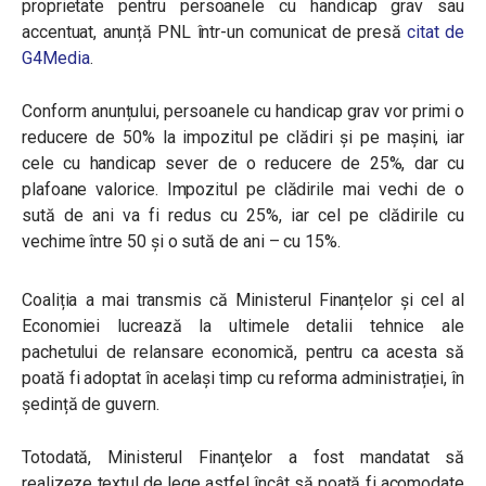
proprietate pentru persoanele cu handicap grav sau
accentuat, anunță PNL într-un comunicat de presă
citat de
G4Media
.
Conform anunțului, persoanele cu handicap grav vor primi o
reducere de 50% la impozitul pe clădiri și pe mașini, iar
cele cu handicap sever de o reducere de 25%, dar cu
plafoane valorice. Impozitul pe clădirile mai vechi de o
sută de ani va fi redus cu 25%, iar cel pe clădirile cu
vechime între 50 și o sută de ani – cu 15%.
Coaliția a mai transmis că Ministerul Finanțelor și cel al
Economiei lucrează la ultimele detalii tehnice ale
pachetului de relansare economică, pentru ca acesta să
poată fi adoptat în același timp cu reforma administrației, în
ședință de guvern.
Totodată, Ministerul Finanţelor a fost mandatat să
realizeze textul de lege astfel încât să poată fi acomodate