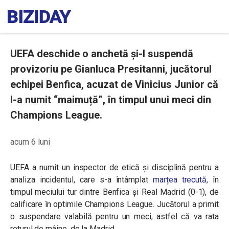
UEFA deschide o anchetă și-l suspendă
provizoriu pe Gianluca Presitanni, jucătorul
echipei Benfica, acuzat de Vinicius Junior că
l-a numit “maimuță”, în timpul unui meci din
Champions League.
acum 6 luni
UEFA a numit un inspector de etică și disciplină pentru a
analiza incidentul, care s-a întâmplat
marțea trecută
, în
timpul meciului tur dintre Benfica și Real Madrid (0-1), de
calificare în optimile Champions League. Jucătorul a primit
o suspendare valabilă pentru un meci, astfel că va rata
returul de mâine, de la Madrid.