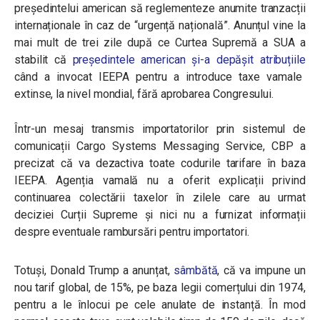
președintelui american să reglementeze anumite tranzacții
internaționale în caz de “urgență națională”. Anunțul vine la
mai mult de trei zile după ce Curtea Supremă a SUA a
stabilit că
președintele american și-a depășit atribuțiile
când a invocat IEEPA pentru a introduce taxe vamale
extinse, la nivel mondial, fără aprobarea Congresului.
Într-un mesaj transmis importatorilor prin sistemul de
comunicații Cargo Systems Messaging Service, CBP a
precizat că va dezactiva toate codurile tarifare în baza
IEEPA. Agenția vamală nu a oferit explicații privind
continuarea colectării taxelor în zilele care au urmat
deciziei Curții Supreme și nici nu a furnizat informații
despre eventuale rambursări pentru importatori.
Totuși, Donald Trump a anunțat,
sâmbătă
, că va impune un
nou tarif global, de 15%, pe baza legii comerțului din 1974,
pentru a le înlocui pe cele anulate de instanță. În mod