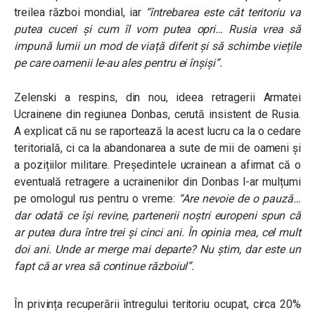
treilea război mondial, iar
“întrebarea este cât teritoriu va
putea cuceri și cum îl vom putea opri… Rusia vrea să
impună lumii un mod de viață diferit și să schimbe viețile
pe care oamenii le-au ales pentru ei înșiși”.
Zelenski a respins, din nou, ideea retragerii Armatei
Ucrainene din regiunea Donbas, cerută insistent de Rusia.
A explicat că nu se raportează la acest lucru ca la o cedare
teritorială, ci ca la abandonarea a sute de mii de oameni și
a pozițiilor militare. Președintele ucrainean a afirmat că o
eventuală retragere a ucrainenilor din Donbas l-ar mulțumi
pe omologul rus pentru o vreme:
“Are nevoie de o pauză…
dar odată ce își revine, partenerii noștri europeni spun că
ar putea dura între trei și cinci ani. În opinia mea, cel mult
doi ani. Unde ar merge mai departe? Nu știm, dar este un
fapt că ar vrea să continue războiul”.
În privința recuperării întregului teritoriu ocupat, circa 20%