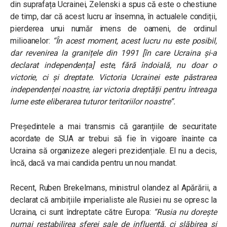
din suprafața Ucrainei, Zelenski a spus că este o chestiune
de timp, dar că acest lucru ar însemna, în actualele condiții,
pierderea unui număr imens de oameni, de ordinul
milioanelor:
“În acest moment, acest lucru nu este posibil,
dar revenirea la granițele din 1991 [în care Ucraina și-a
declarat independența] este, fără îndoială, nu doar o
victorie, ci și dreptate. Victoria Ucrainei este păstrarea
independenței noastre, iar victoria dreptății pentru întreaga
lume este eliberarea tuturor teritoriilor noastre”.
Președintele a mai transmis că garanțiile de securitate
acordate de SUA ar trebui să fie în vigoare înainte ca
Ucraina să organizeze alegeri prezidențiale. El nu a decis,
încă, dacă va mai candida pentru un nou mandat.
Recent, Ruben Brekelmans, ministrul olandez al Apărării, a
declarat că ambițiile imperialiste ale Rusiei nu se opresc la
Ucraina, ci sunt îndreptate către Europa:
“Rusia nu dorește
numai restabilirea sferei sale de influență, ci slăbirea și