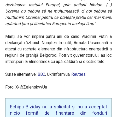
dezbinarea restului Europei, prin acțiuni hibride. (…)
Ucraina nu trebuie să ne mulțumească, ci noi trebuie să
mulțumim Ucrainei pentru că plătește prețul cel mai mare,
apărând țara și libertatea Europei, în același timp”.
Marți, se vor împlini patru ani de când Vladimir Putin a
declanșat războiul. Noaptea trecută, Armata Ucraineană a
atacat cu rachete elemente din infrastructura energetică a
regiunii de graniță Belgorod. Potrivit guvernatorului, au loc
întreruperi la alimentarea cu apă, căldură și electricitate.
Surse alternative:
BBC
, Ukrinform.ua,
Reuters
Foto: X/@ZelenskyyUa
Echipa Biziday nu a solicitat și nu a acceptat
nicio formă de finanțare din fonduri