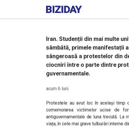
Iran. Studenții din mai multe uni
sâmbătă, primele manifestații 
sângeroasă a protestelor din de
ciocniri între o parte dintre pro
guvernamentale.
acum 6 luni
Protestele au avut loc în același timp 
comemorarea victimelor ucise de forț
antiguvernamentale de luna trecută. La 
viața, în cele mai grave tulburări interne d