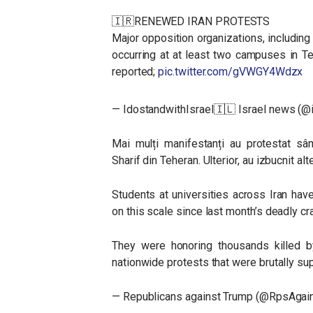
🇮🇷RENEWED IRAN PROTESTS
Major opposition organizations, including 
occurring at at least two campuses in T
reported;
pic.twitter.com/gVWGY4Wdzx
— IdostandwithIsrael🇮🇱 Israel news (@
Mai mulți manifestanți au protestat sâ
Sharif din Teheran. Ulterior, au izbucnit alte
Students at universities across Iran have
on this scale since last month’s deadly c
They were honoring thousands killed by
nationwide protests that were brutally s
— Republicans against Trump (@RpsAgai