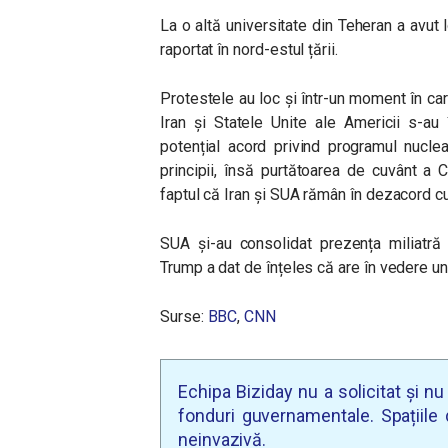
La o altă universitate din Teheran a avut 
raportat în nord-estul țării.
Protestele au loc și într-un moment în car
Iran și Statele Unite ale Americii s-au
potențial acord privind programul nuclea
principii, însă purtătoarea de cuvânt a C
faptul că Iran și SUA rămân în dezacord cu
SUA și-au consolidat prezența miliatră 
Trump a dat de înțeles că are în vedere un
Surse:
BBC
,
CNN
Echipa Biziday nu a solicitat și n
fonduri guvernamentale. Spațiile d
neinvazivă.