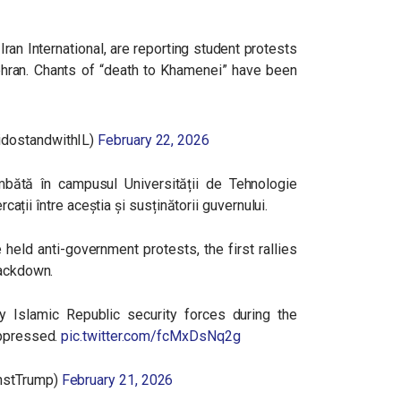
Iran International, are reporting student protests
ehran. Chants of “death to Khamenei” have been
idostandwithIL)
February 22, 2026
mbătă în campusul Universității de Tehnologie
rcații între aceștia și susținătorii guvernului.
 held anti-government protests, the first rallies
rackdown.
 Islamic Republic security forces during the
uppressed.
pic.twitter.com/fcMxDsNq2g
nstTrump)
February 21, 2026