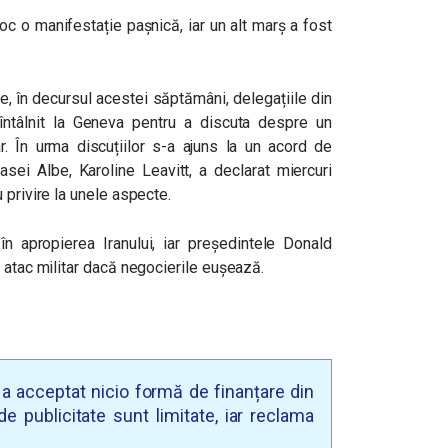
loc o manifestație pașnică, iar un alt marș a fost
e, în decursul acestei săptămâni, delegațiile din
 întâlnit la Geneva pentru a discuta despre un
r. În urma discuțiilor s-a ajuns la un acord de
asei Albe, Karoline Leavitt, a declarat miercuri
 privire la unele aspecte.
în apropierea Iranului, iar președintele Donald
 atac militar dacă negocierile eușează.
u a acceptat nicio formă de finanțare din
e publicitate sunt limitate, iar reclama