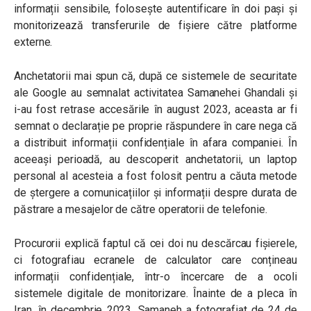
informații sensibile, folosește autentificare în doi pași și
monitorizează transferurile de fișiere către platforme
externe.
Anchetatorii mai spun că, după ce sistemele de securitate
ale Google au semnalat activitatea Samanehei Ghandali și
i-au fost retrase accesările în august 2023, aceasta ar fi
semnat o declarație pe proprie răspundere în care nega că
a distribuit informații confidențiale în afara companiei. În
aceeași perioadă, au descoperit anchetatorii, un laptop
personal al acesteia a fost folosit pentru a căuta metode
de ștergere a comunicațiilor și informații despre durata de
păstrare a mesajelor de către operatorii de telefonie.
Procurorii explică faptul că cei doi nu descărcau fișierele,
ci fotografiau ecranele de calculator care conțineau
informații confidențiale, într-o încercare de a ocoli
sistemele digitale de monitorizare. Înainte de a pleca în
Iran, în decembrie 2023, Samaneh a fotografiat de 24 de