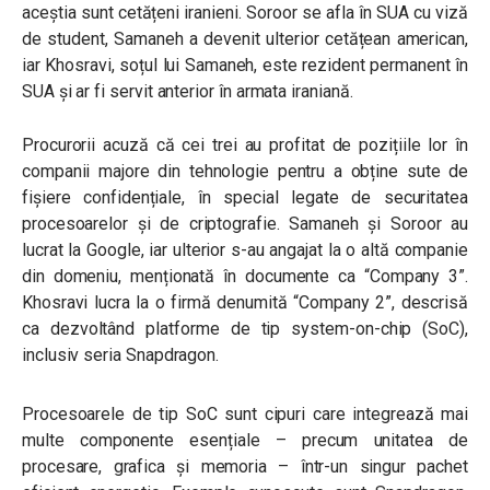
aceștia sunt cetățeni iranieni. Soroor se afla în SUA cu viză
de student, Samaneh a devenit ulterior cetățean american,
iar Khosravi, soțul lui Samaneh, este rezident permanent în
SUA și ar fi servit anterior în armata iraniană.
Procurorii acuză că cei trei au profitat de pozițiile lor în
companii majore din tehnologie pentru a obține sute de
fișiere confidențiale, în special legate de securitatea
procesoarelor și de criptografie. Samaneh și Soroor au
lucrat la
Google
, iar ulterior s-au angajat la o altă companie
din domeniu, menționată în documente ca “Company 3”.
Khosravi lucra la o firmă denumită “Company 2”, descrisă
ca dezvoltând platforme de tip system-on-chip (SoC),
inclusiv seria Snapdragon.
Procesoarele de tip SoC sunt cipuri care integrează mai
multe componente esențiale – precum unitatea de
procesare, grafica și memoria – într-un singur pachet