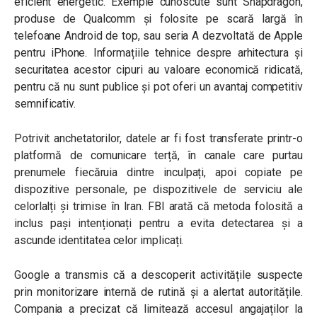
eficient energetic. Exemple cunoscute sunt Snapdragon,
produse de
Qualcomm
și folosite pe scară largă în
telefoane Android de top, sau seria A dezvoltată de
Apple
pentru iPhone. Informațiile tehnice despre arhitectura și
securitatea acestor cipuri au valoare economică ridicată,
pentru că nu sunt publice și pot oferi un avantaj competitiv
semnificativ.
Potrivit anchetatorilor, datele ar fi fost transferate printr-o
platformă de comunicare terță, în canale care purtau
prenumele fiecăruia dintre inculpați, apoi copiate pe
dispozitive personale, pe dispozitivele de serviciu ale
celorlalți și trimise în Iran. FBI arată că metoda folosită a
inclus pași intenționați pentru a evita detectarea și a
ascunde identitatea celor implicați.
Google a transmis că a descoperit activitățile suspecte
prin monitorizare internă de rutină și a alertat autoritățile.
Compania a precizat că limitează accesul angajaților la