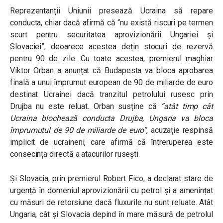
Reprezentanții Uniunii presează Ucraina să repare
conducta, chiar dacă afirmă că “
nu există riscuri pe termen
scurt pentru securitatea aprovizionării Ungariei și
Slovaciei”, deoarece acestea dețin stocuri de rezervă
pentru 90 de zile.
Cu toate acestea, premierul maghiar
Viktor Orban a anunțat că Budapesta va bloca aprobarea
finală a unui împrumut european de 90 de miliarde de euro
destinat Ucrainei dacă tranzitul petrolului rusesc prin
Drujba nu este reluat. Orban susține că
“atât timp cât
Ucraina blochează conducta Drujba, Ungaria va bloca
împrumutul de 90 de miliarde de euro”
, acuzație respinsă
implicit de ucraineni, care afirmă că întreruperea este
consecința directă a atacurilor rusești.
Și Slovacia, prin premierul Robert Fico, a declarat stare de
urgență în domeniul aprovizionării cu petrol și a amenințat
cu măsuri de retorsiune dacă fluxurile nu sunt reluate. Atât
Ungaria, cât și Slovacia depind în mare măsură de petrolul