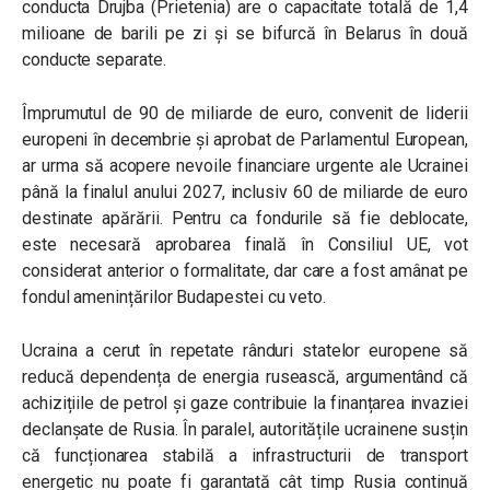
conducta Drujba (Prietenia) are o capacitate totală de 1,4
milioane de barili pe zi și se bifurcă în Belarus în două
conducte separate.
Împrumutul de 90 de miliarde de euro, convenit de liderii
europeni în decembrie și aprobat de Parlamentul European,
ar urma să acopere nevoile financiare urgente ale Ucrainei
până la finalul anului 2027, inclusiv 60 de miliarde de euro
destinate apărării. Pentru ca fondurile să fie deblocate,
este necesară aprobarea finală în Consiliul UE, vot
considerat anterior o formalitate, dar care a fost amânat pe
fondul amenințărilor Budapestei cu veto.
Ucraina a cerut în repetate rânduri statelor europene să
reducă dependența de energia rusească, argumentând că
achizițiile de petrol și gaze contribuie la finanțarea invaziei
declanșate de Rusia. În paralel, autoritățile ucrainene susțin
că funcționarea stabilă a infrastructurii de transport
energetic nu poate fi garantată cât timp Rusia continuă