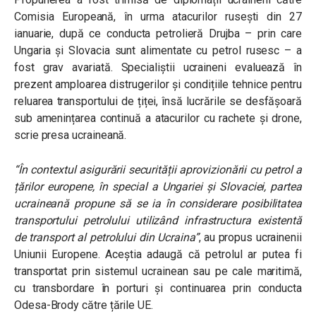
Comisia Europeană, în urma atacurilor rusești din 27
ianuarie, după ce conducta petrolieră Drujba – prin care
Ungaria și Slovacia sunt alimentate cu petrol rusesc – a
fost grav avariată. Specialiștii ucraineni evaluează în
prezent amploarea distrugerilor și condițiile tehnice pentru
reluarea transportului de țiței, însă lucrările se desfășoară
sub amenințarea continuă a atacurilor cu rachete și drone,
scrie presa ucraineană.
“În contextul asigurării securității aprovizionării cu petrol a
țărilor europene, în special a Ungariei și Slovaciei, partea
ucraineană propune să se ia în considerare posibilitatea
transportului petrolului utilizând infrastructura existentă
de transport al petrolului din Ucraina”
, au propus ucrainenii
Uniunii Europene. Aceștia adaugă că petrolul ar putea fi
transportat prin sistemul ucrainean sau pe cale maritimă,
cu transbordare în porturi și continuarea prin conducta
Odesa-Brody către țările UE.