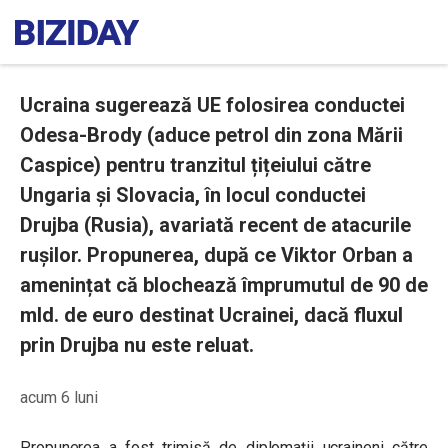
Ucraina sugerează UE folosirea conductei
Odesa-Brody (aduce petrol din zona Mării
Caspice) pentru tranzitul țițeiului către
Ungaria și Slovacia, în locul conductei
Drujba (Rusia), avariată recent de atacurile
rușilor. Propunerea, după ce Viktor Orban a
amenințat că blochează împrumutul de 90 de
mld. de euro destinat Ucrainei, dacă fluxul
prin Drujba nu este reluat.
acum 6 luni
Propunerea a fost trimisă de diplomații ucraineni către