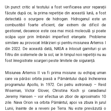
Un punct critic al testului a fost verificarea unor reparații
făcute după ce, la prima repetiție din această lună, a fost
detectată o scurgere de hidrogen. Hidrogenul este un
combustibil foarte eficient, dar extrem de dificil de
gestionat, deoarece este cea mai mică moleculă și poate
scăpa ușor prin îmbinări imperfect etanșate. Probleme
similare au provocat întârzieri și pentru misiunea Artemis I
din 2022. De această dată, NASA a înlocuit garnituri și un
filtru din sistemele de la sol, iar în timpul noii repetiții nu au
fost înregistrate scurgeri peste limitele de siguranță.
Misiunea Artemis II va fi prima misiune cu echipaj uman
care va părăsi orbita joasă a Pământului după încheierea
programului Apollo, în 1972. Cei patru astronauți – Reid
Wiseman, Victor Glover, Christina Koch și canadianul
Jeremy Hansen – vor efectua un zbor de aproximativ 10
zile. Nava Orion va orbita Pământul, apoi va zbura în jurul
Lunii, înainte de a reveni pe Terra. Nu este prevăzută o