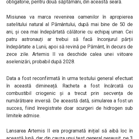
obligatorie, pentru două săptămâni, din această seară.
Misiunea va marca revenirea oamenilor în apropierea
satelitului natural al Pământului, după mai bine de 50 de
ani, și cea mai îndepărtată călătorie cu echipaj uman. Cei
patru astronauți ar trebui să facă înconjurul părții
îndepărtate a Lunii, apoi să revină pe Pământ, în decurs de
zece zile. Artemis II va deschide calea unei viitoare
aselenizări, probabil după 2028.
Data a fost reconfirmată în urma testului general efectuat
în această dimineață. Racheta a fost încărcată cu
combustibil criogenic și a trecut prin secvența de
numărătoare inversă. De această dată, simularea a fost un
succes, fiind înregistrate doar scurgeri de hidrogen sub
limitele admise.
Lansarea Artemis II era programată inițial să aibă loc în
această lună, dar din cauza unui test general nereușit, pe 3