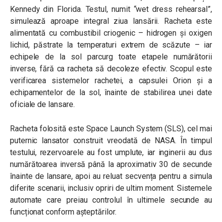
Kennedy din Florida. Testul, numit “wet dress rehearsal”,
simulează aproape integral ziua lansării
. Racheta este
alimentată cu combustibil criogenic – hidrogen și oxigen
lichid, păstrate la temperaturi extrem de scăzute – iar
echipele de la sol parcurg toate etapele numărătorii
inverse, fără ca racheta să decoleze efectiv. Scopul este
verificarea sistemelor rachetei, a capsulei Orion și a
echipamentelor de la sol, înainte de stabilirea unei date
oficiale de lansare.
Racheta folosită este Space Launch System (SLS), cel mai
puternic lansator construit vreodată de NASA. În timpul
testului, rezervoarele au fost umplute, iar inginerii au dus
numărătoarea inversă până la aproximativ 30 de secunde
înainte de lansare, apoi au reluat secvența pentru a simula
diferite scenarii, inclusiv opriri de ultim moment. Sistemele
automate care preiau controlul în ultimele secunde au
funcționat conform așteptărilor.