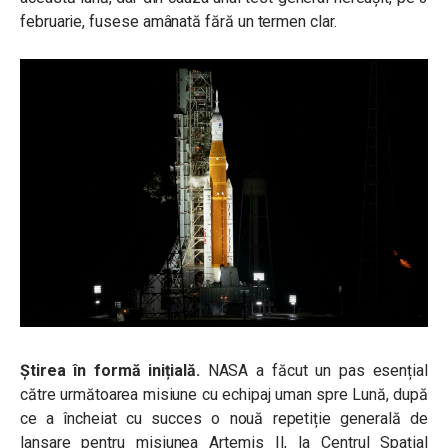
februarie, fusese amânată fără un termen clar.
Știrea în formă inițială.
NASA a făcut un pas esențial
către următoarea misiune cu echipaj uman spre Lună, după
ce a încheiat cu succes o nouă repetiție generală de
lansare pentru misiunea Artemis II, la Centrul Spațial