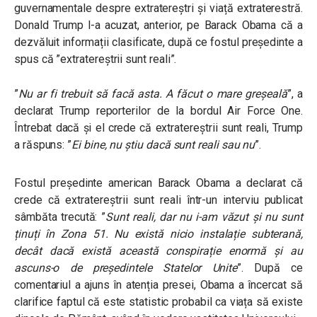
guvernamentale despre extratereștri și viață extraterestră.
Donald Trump l-a acuzat, anterior, pe Barack Obama că a
dezvăluit informații clasificate, după ce fostul președinte a
spus că ”extratereștrii sunt reali”.
”
Nu ar fi trebuit să facă asta. A făcut o mare greșeală
”, a
declarat Trump reporterilor de la bordul Air Force One.
Întrebat dacă și el crede că extratereștrii sunt reali, Trump
a răspuns: ”
Ei bine, nu știu dacă sunt reali sau nu
”.
Fostul președinte american Barack Obama a declarat că
crede că extratereștrii sunt reali într-un interviu publicat
sâmbăta trecută: ”
Sunt reali, dar nu i-am văzut și nu sunt
ținuți în Zona 51. Nu există nicio instalație subterană,
decât dacă există această conspirație enormă și au
ascuns-o de președintele Statelor Unite
”. După ce
comentariul a ajuns în atenția presei, Obama a încercat să
clarifice faptul că este statistic probabil ca viața să existe