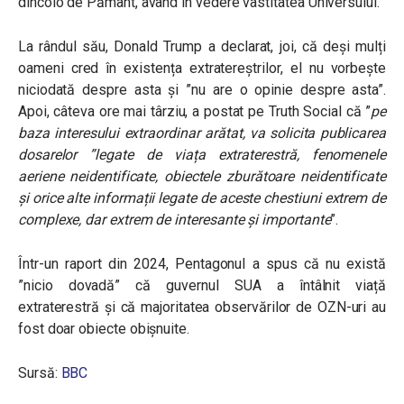
dincolo de Pământ, având în vedere vastitatea Universului.
La rândul său, Donald Trump a declarat, joi, că deși mulți
oameni cred în existența extratereștrilor, el nu vorbește
niciodată despre asta și ”nu are o opinie despre asta”.
Apoi, câteva ore mai târziu, a postat pe Truth Social că ”
pe
baza interesului extraordinar arătat, va solicita publicarea
dosarelor ”legate de viața extraterestră, fenomenele
aeriene neidentificate, obiectele zburătoare neidentificate
și orice alte informații legate de aceste chestiuni extrem de
complexe, dar extrem de interesante și importante
”.
Într-un raport din 2024, Pentagonul a spus că nu există
”nicio dovadă” că guvernul SUA a întâlnit viață
extraterestră și că majoritatea observărilor de OZN-uri au
fost doar obiecte obișnuite.
Sursă:
BBC