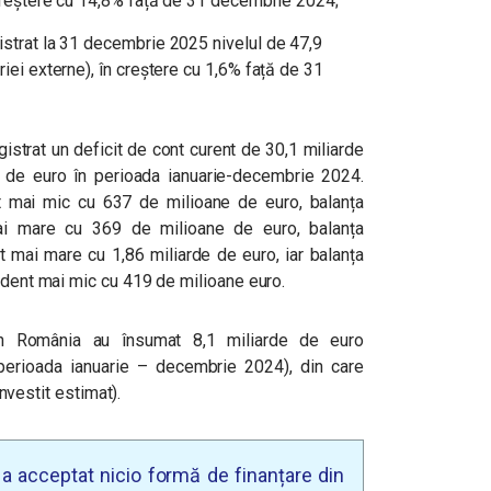
n creștere cu 14,8% față de 31 decembrie 2024;
istrat la 31 decembrie 2025 nivelul de 47,9
riei externe), în creștere cu 1,6% față de 31
istrat un deficit de cont curent de 30,1 miliarde
 de euro în perioada ianuarie-decembrie 2024.
t mai mic cu 637 de milioane de euro, balanța
mai mare cu 369 de milioane de euro, balanța
t mai mare cu 1,86 miliarde de euro, iar balanța
edent mai mic cu 419 de milioane euro.
r în România au însumat 8,1 miliarde de euro
perioada ianuarie – decembrie 2024), din care
einvestit estimat).
u a acceptat nicio formă de finanțare din