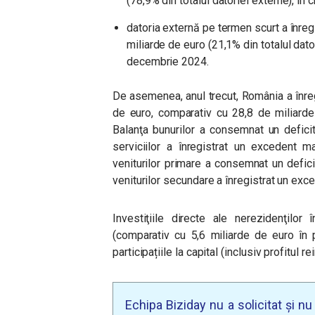
(78,9% din totalul datoriei externe), î
datoria externă pe termen scurt a înreg
miliarde de euro (21,1% din totalul dato
decembrie 2024.
De asemenea, anul trecut, România a înreg
de euro, comparativ cu 28,8 de miliarde
Balanţa bunurilor a consemnat un defici
serviciilor a înregistrat un excedent 
veniturilor primare a consemnat un defici
veniturilor secundare a înregistrat un exc
Investiţiile directe ale nerezidenţilo
(comparativ cu 5,6 miliarde de euro în 
participațiile la capital (inclusiv profitul r
Echipa Biziday nu a solicitat și n