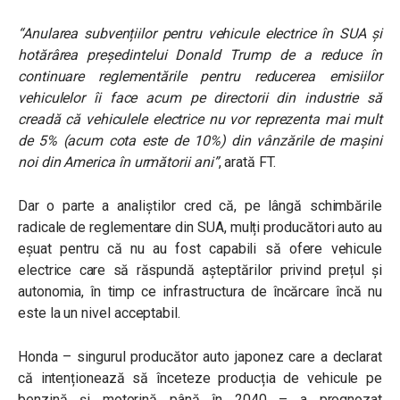
“Anularea subvențiilor pentru vehicule electrice în SUA și
hotărârea președintelui Donald Trump de a reduce în
continuare reglementările pentru reducerea emisiilor
vehiculelor îi face acum pe directorii din industrie să
creadă că vehiculele electrice nu vor reprezenta mai mult
de 5% (acum cota este de 10%) din vânzările de mașini
noi din America în următorii ani”
, arată FT.
Dar o parte a analiștilor cred că, pe lângă schimbările
radicale de reglementare din SUA, mulți producători auto au
eșuat pentru că nu au fost capabili să ofere vehicule
electrice care să răspundă așteptărilor privind prețul și
autonomia, în timp ce infrastructura de încărcare încă nu
este la un nivel acceptabil.
Honda – singurul producător auto japonez care a declarat
că intenționează să înceteze producția de vehicule pe
benzină și motorină până în 2040 – a prognozat