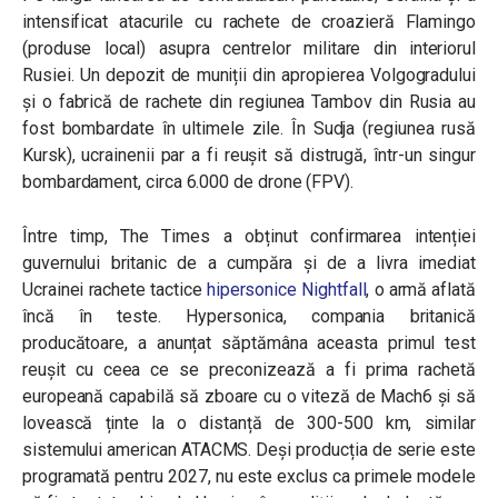
intensificat atacurile cu rachete de croazieră Flamingo
(produse local) asupra centrelor militare din interiorul
Rusiei. Un depozit de muniții din apropierea Volgogradului
și o fabrică de rachete din regiunea Tambov din Rusia au
fost bombardate în ultimele zile. În Sudja (regiunea rusă
Kursk), ucrainenii par a fi reușit să distrugă, într-un singur
bombardament, circa 6.000 de drone (FPV).
Între timp, The Times a obținut confirmarea intenției
guvernului britanic de a cumpăra și de a livra imediat
Ucrainei rachete tactice
hipersonice Nightfall
, o armă aflată
încă în teste. Hypersonica, compania britanică
producătoare, a anunțat săptămâna aceasta primul test
reușit cu ceea ce se preconizează a fi prima rachetă
europeană capabilă să zboare cu o viteză de Mach6 și să
lovească ținte la o distanță de 300-500 km, similar
sistemului american ATACMS. Deși producția de serie este
programată pentru 2027, nu este exclus ca primele modele