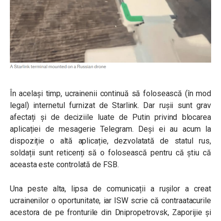
În același timp, ucrainenii continuă să folosească (în mod
legal) internetul furnizat de Starlink. Dar rușii sunt grav
afectați și de deciziile luate de Putin privind blocarea
aplicației de mesagerie Telegram. Deși ei au acum la
dispoziție o altă aplicație, dezvolatată de statul rus,
soldații sunt reticenți să o folosească pentru că știu că
aceasta este controlată de FSB.
Una peste alta, lipsa de comunicații a rușilor a creat
ucrainenilor o oportunitate, iar ISW scrie că contraatacurile
acestora de pe fronturile din Dnipropetrovsk, Zaporijie și