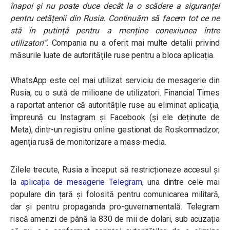
înapoi și nu poate duce decât la o scădere a siguranței
pentru cetățenii din Rusia. Continuăm să facem tot ce ne
stă în putință pentru a menține conexiunea între
utilizatori”
.
Compania nu a oferit mai multe detalii privind
măsurile luate de autoritățile ruse pentru a bloca aplicația.
WhatsApp este cel mai utilizat serviciu de mesagerie din
Rusia, cu o sută de milioane de utilizatori. Financial Times
a raportat anterior că autoritățile ruse au eliminat aplicația,
împreună cu Instagram și Facebook (și ele deținute de
Meta), dintr-un registru online gestionat de Roskomnadzor,
agenția rusă de monitorizare a mass-media.
Zilele trecute, Rusia a început să restricționeze accesul și
la
aplicația de mesagerie Telegram
, una dintre cele mai
populare din țară și folosită pentru comunicarea militară,
dar și pentru propaganda pro-guvernamentală. Telegram
riscă amenzi de până la 830 de mii de dolari, sub acuzația