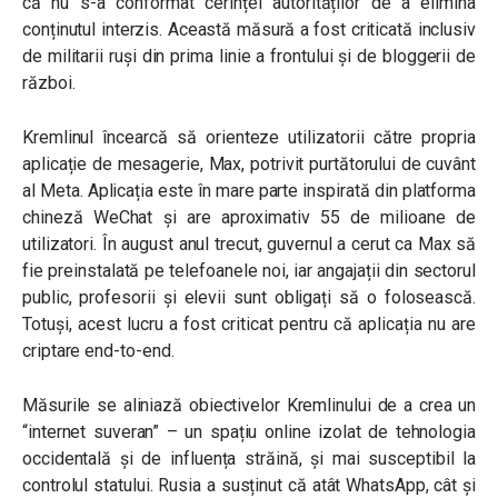
că nu s-a conformat cerinței autorităților de a elimina
conținutul interzis. Această măsură a fost criticată inclusiv
de militarii ruși din prima linie a frontului și de bloggerii de
război.
Kremlinul încearcă să orienteze utilizatorii către propria
aplicație de mesagerie, Max, potrivit purtătorului de cuvânt
al Meta. Aplicația este în mare parte inspirată din platforma
chineză WeChat și are aproximativ 55 de milioane de
utilizatori. În august anul trecut, guvernul a cerut ca Max să
fie preinstalată pe telefoanele noi, iar angajații din sectorul
public, profesorii și elevii sunt obligați să o folosească.
Totuși, acest lucru a fost criticat pentru că aplicația nu are
criptare end-to-end.
Măsurile se aliniază obiectivelor Kremlinului de a crea un
“internet suveran” – un spațiu online izolat de tehnologia
occidentală și de influența străină, și mai susceptibil la
controlul statului. Rusia a susținut că atât WhatsApp, cât și