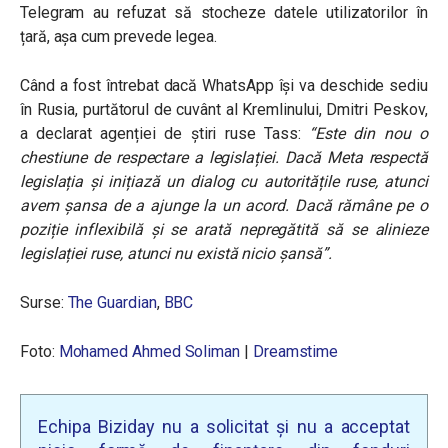
Telegram au refuzat să stocheze datele utilizatorilor în
țară, așa cum prevede legea.
Când a fost întrebat dacă WhatsApp își va deschide sediu
în Rusia, purtătorul de cuvânt al Kremlinului, Dmitri Peskov,
a declarat agenției de știri ruse Tass:
“Este din nou o
chestiune de respectare a legislației. Dacă Meta respectă
legislația și inițiază un dialog cu autoritățile ruse, atunci
avem șansa de a ajunge la un acord. Dacă rămâne pe o
poziție inflexibilă și se arată nepregătită să se alinieze
legislației ruse, atunci nu există nicio șansă”.
Surse:
The Guardian
,
BBC
Foto:
Mohamed Ahmed Soliman
|
Dreamstime
Echipa Biziday nu a solicitat și nu a acceptat