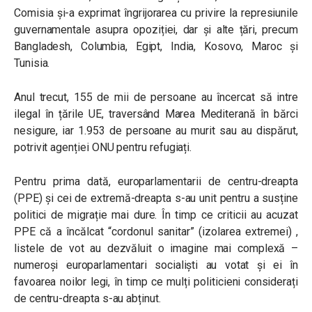
Comisia și-a exprimat îngrijorarea cu privire la represiunile
guvernamentale asupra opoziției, dar și alte țări, precum
Bangladesh, Columbia, Egipt, India, Kosovo, Maroc și
Tunisia.
Anul trecut, 155 de mii de persoane au încercat să intre
ilegal în țările UE, traversând Marea Mediterană în bărci
nesigure, iar 1.953 de persoane au murit sau au dispărut,
potrivit agenției ONU pentru refugiați.
Pentru prima dată, europarlamentarii de centru-dreapta
(PPE) și cei de extremă-dreapta s-au unit pentru a susține
politici de migrație mai dure. În timp ce criticii au acuzat
PPE că a încălcat “cordonul sanitar” (izolarea extremei) ,
listele de vot au dezvăluit o imagine mai complexă –
numeroși europarlamentari socialiști au votat și ei în
favoarea noilor legi, în timp ce mulți politicieni considerați
de centru-dreapta s-au abținut.