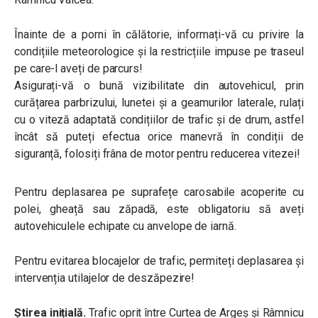
Înainte de a porni în călătorie, informați-vă cu privire la
condițiile meteorologice și la restricțiile impuse pe traseul
pe care-l aveți de parcurs!
Asigurați-vă o bună vizibilitate din autovehicul, prin
curățarea parbrizului, lunetei şi a geamurilor laterale, rulați
cu o viteză adaptată condițiilor de trafic și de drum, astfel
încât să puteți efectua orice manevră în condiții de
siguranță, folosiți frâna de motor pentru reducerea vitezei!
Pentru deplasarea pe suprafețe carosabile acoperite cu
polei, gheață sau zăpadă, este obligatoriu să aveți
autovehiculele echipate cu anvelope de iarnă.
Pentru evitarea blocajelor de trafic, permiteți deplasarea și
intervenția utilajelor de deszăpezire!
Știrea inițială.
Trafic oprit între Curtea de Argeș și Râmnicu