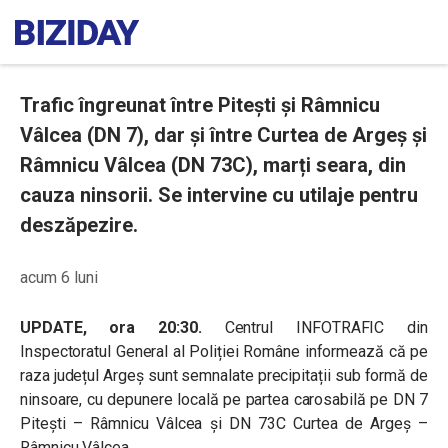
Trafic îngreunat între Pitești și Râmnicu
Vâlcea (DN 7), dar și între Curtea de Argeș și
Râmnicu Vâlcea (DN 73C), marți seara, din
cauza ninsorii. Se intervine cu utilaje pentru
deszăpezire.
acum 6 luni
UPDATE, ora 20:30.
Centrul INFOTRAFIC din
Inspectoratul General al Poliției Române informează că pe
raza județul Argeș sunt semnalate precipitații sub formă de
ninsoare, cu depunere locală pe partea carosabilă pe DN 7
Pitești – Râmnicu Vâlcea și DN 73C Curtea de Argeș –
Râmnicu Vâlcea.