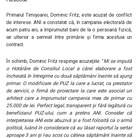
Primarul Timișoarei, Dominic Fritz, este acuzat de conflict
de interese. ANI a constatat că, în campania electorală de
acum patru ani, a împrumutat bani de la o persoană fizică,
iar ulterior a semnat între primărie și firma acestuia un
contract.
În schimb, Dominic Fritz respinge acuzațiile: ”
Mi
se impută
o Hotărâre de Consiliul Local a cărei elaborare a fost
încheiată în întregime cu două săptămâni înainte să ajung
primar. O modificare de PUZ la care a lucrat, ca prestator
de servicii, o firmă de proiectare la care este asociat un
arhitect care a împrumutat campania mea de primar cu
25.000 de lei. Perfect legal, transparent și fără legătură cu
beneficiarul PUZ-ului, cum a pretins ANI. Consider că
interpretarea ANI este abuzivă și a fost folosită ca o armă
politică, luând în considerare că au lăsat raportul la sertar
aproape 3 ani și l-au scos cu câteva săptămâni înainte să