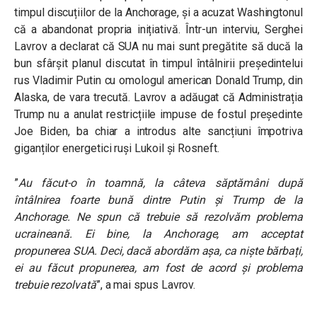
timpul discuțiilor de la Anchorage, și a acuzat Washingtonul
că a abandonat propria inițiativă. Într-un interviu, Serghei
Lavrov a declarat că SUA nu mai sunt pregătite să ducă la
bun sfârșit planul discutat în timpul întâlnirii președintelui
rus Vladimir Putin cu omologul american Donald Trump, din
Alaska, de vara trecută. Lavrov a adăugat că Administrația
Trump nu a anulat restricțiile impuse de fostul președinte
Joe Biden, ba chiar a introdus alte sancțiuni împotriva
giganților energetici ruși Lukoil și Rosneft.
”
Au făcut-o în toamnă, la câteva săptămâni după
întâlnirea foarte bună dintre Putin și Trump de la
Anchorage. Ne spun că trebuie să rezolvăm problema
ucraineană. Ei bine, la Anchorage, am acceptat
propunerea SUA. Deci, dacă abordăm așa, ca niște bărbați,
ei au făcut propunerea, am fost de acord și problema
trebuie rezolvată
”, a mai spus Lavrov.