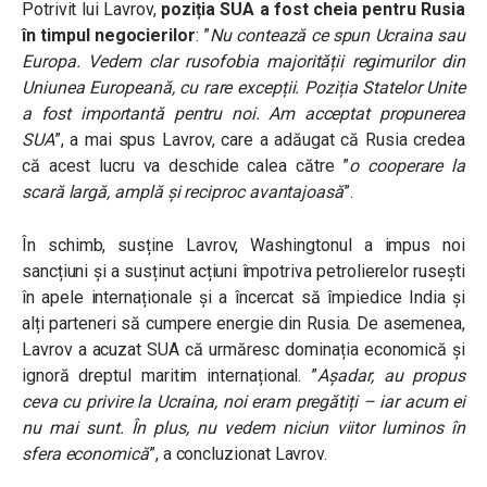
Potrivit lui Lavrov,
poziția SUA a fost cheia pentru Rusia
în timpul negocierilor
: ”
Nu contează ce spun Ucraina sau
Europa. Vedem clar rusofobia majorității regimurilor din
Uniunea Europeană, cu rare excepții. Poziția Statelor Unite
a fost importantă pentru noi. Am acceptat propunerea
SUA
”, a mai spus Lavrov, care a adăugat că Rusia credea
că acest lucru va deschide calea către ”
o cooperare la
scară largă, amplă și reciproc avantajoasă
”.
În schimb, susține Lavrov, Washingtonul a impus noi
sancțiuni și a susținut acțiuni împotriva petrolierelor rusești
în apele internaționale și a încercat să împiedice India și
alți parteneri să cumpere energie din Rusia. De asemenea,
Lavrov a acuzat SUA că urmăresc dominația economică și
ignoră dreptul maritim internațional. ”
Așadar, au propus
ceva cu privire la Ucraina, noi eram pregătiți – iar acum ei
nu mai sunt. În plus, nu vedem niciun viitor luminos în
sfera economică
”, a concluzionat Lavrov.