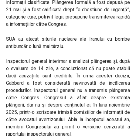
informații clasificate. Plângerea formală a fost depusă pe
21 mai și a fost calificată drept “o chestiune de urgență”,
categorie care, potrivit legii, presupune transmiterea rapidă
a informațiilor către Congres.
SUA au atacat siturile nucleare ale Iranului cu bombe
antibuncăr o lună mai târziu.
Inspectorul general interimar a analizat plângerea și, după
o evaluare de 14 zile, a concluzionat că nu poate stabili
dacă acuzațiile sunt credibile. În urma acestei decizii,
Gabbard a fost considerată nevinovată de încălcarea
procedurilor. Inspectorul general nu a transmis plângerea
către Congres. Congresul a aflat despre existența
plângerii, dar nu și despre conținutul ei, în luna noiembrie
2025, printr-o scrisoare trimisă comisiilor de informații de
către avocatul avertizorului. Abia la începutul acestui an,
membrii Congresului au primit o versiune cenzurată a
raportului inspectorului general.