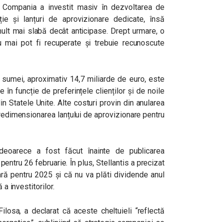
ce. Compania a investit masiv în dezvoltarea de
ie și lanțuri de aprovizionare dedicate, însă
mult mai slabă decât anticipase. Drept urmare, o
nu mai pot fi recuperate și trebuie recunoscute
 sumei, aproximativ 14,7 miliarde de euro, este
 în funcție de preferințele clienților și de noile
in Statele Unite. Alte costuri provin din anularea
 redimensionarea lanțului de aprovizionare pentru
 deoarece a fost făcut înainte de publicarea
pentru 26 februarie. În plus, Stellantis a precizat
ară pentru 2025 și că nu va plăti dividende anul
 a investitorilor.
Filosa, a declarat că aceste cheltuieli “reflectă