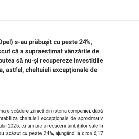
, Opel) s-au prăbușit cu peste 24%,
scut că a supraestimat vânzările de
 putea să nu-și recupereze investițiile
astfel, cheltuieli excepționale de
i mare scădere zilnică din istoria companiei, după
tabiliza cheltuieli excepționale de aproximativ
lui 2025, ca urmare a reducerii ambițiilor sale în
e au scăzut cu peste 24%, ajungând la circa 6,17