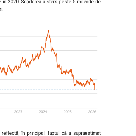
se în 2020. Scăderea a șters peste 5 miliarde de
i.
 reflectă, în principal, faptul că a supraestimat