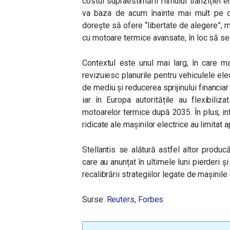
costul supraestimării ritmului tranziției 
va baza de acum înainte mai mult pe cer
dorește să ofere “libertate de alegere”, m
cu motoare termice avansate, în loc să se
Contextul este unul mai larg, în care ma
revizuiesc planurile pentru vehiculele elec
de mediu și reducerea sprijinului financia
iar în Europa autoritățile au flexibiliza
motoarelor termice după 2035. În plus, inf
ridicate ale mașinilor electrice au limitat 
Stellantis se alătură astfel altor produ
care au anunțat în ultimele luni pierderi ș
recalibrării strategiilor legate de mașinile 
Surse:
Reuters
,
Forbes