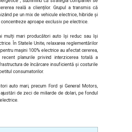
energetice”, subliniind că strategia companiei se
erea reală a clienților. Grupul a transmis că
izând pe un mix de vehicule electrice, hibride și
 concentreze aproape exclusiv pe electrice.
i mulți mari producători auto își reduc sau își
trice. În Statele Unite, relaxarea reglementărilor
r pentru mașini 100% electrice au afectat cererea,
t recent planurile privind interzicerea totală a
rastructura de încărcare insuficientă și costurile
apetitul consumatorilor.
cători auto mari, precum Ford și General Motors,
i ajustări de zeci de miliarde de dolari, pe fondul
electrice.