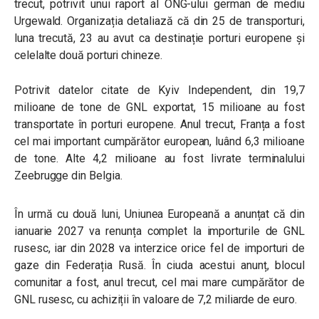
trecut, potrivit unui raport al ONG-ului german de mediu
Urgewald. Organizația detaliază că din 25 de transporturi,
luna trecută, 23 au avut ca destinație porturi europene și
celelalte două porturi chineze.
Potrivit datelor citate de Kyiv Independent, din 19,7
milioane de tone de GNL exportat, 15 milioane au fost
transportate în porturi europene. Anul trecut, Franța a fost
cel mai important cumpărător european, luând 6,3 milioane
de tone. Alte 4,2 milioane au fost livrate terminalului
Zeebrugge din Belgia.
În urmă cu două luni, Uniunea Europeană a anunțat că din
ianuarie 2027 va renunța complet la importurile de GNL
rusesc, iar din 2028 va interzice orice fel de importuri de
gaze din Federația Rusă. În ciuda acestui anunț, blocul
comunitar a fost, anul trecut, cel mai mare cumpărător de
GNL rusesc, cu achiziții în valoare de 7,2 miliarde de euro.