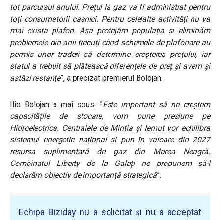
tot parcursul anului. Prețul la gaz va fi administrat pentru
toți consumatorii casnici. Pentru celelalte activități nu va
mai exista plafon. Așa protejăm populația și eliminăm
problemele din anii trecuți când schemele de plafonare au
permis unor traderi să determine creșterea prețului, iar
statul a trebuit să plătească diferențele de preț și avem și
astăzi restanțe
”, a precizat premierul Bolojan.
Ilie Bolojan a mai spus: ”
Este important să ne creștem
capacitățile de stocare, vom pune presiune pe
Hidroelectrica. Centralele de Mintia și Iernut vor echilibra
sistemul energetic național și pun în valoare din 2027
resursa suplimentară de gaz din Marea Neagră.
Combinatul Liberty de la Galați ne propunem să-l
declarăm obiectiv de importanță strategică
”.
Echipa Biziday nu a solicitat și nu a acceptat