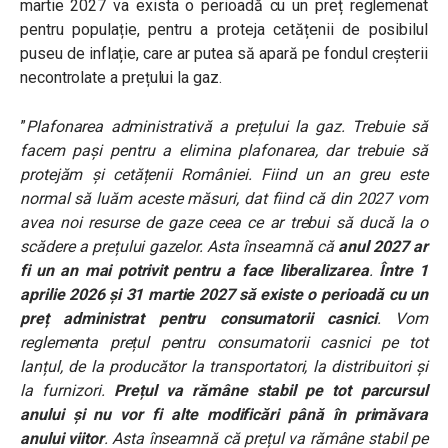
martie 2027 va exista o perioadă cu un preț reglemenat
pentru populație, pentru a proteja cetățenii de posibilul
puseu de inflație, care ar putea să apară pe fondul creșterii
necontrolate a prețului la gaz.
”
Plafonarea administrativă a prețului la gaz. Trebuie să
facem pași pentru a elimina plafonarea, dar trebuie să
protejăm și cetățenii României. Fiind un an greu este
normal să luăm aceste măsuri, dat fiind că din 2027 vom
avea noi resurse de gaze ceea ce ar trebui să ducă la o
scădere a prețului gazelor. Asta înseamnă că
anul 2027 ar
fi un an mai potrivit pentru a face liberalizarea
.
Între 1
aprilie 2026 și 31 martie 2027 să existe o perioadă cu un
preț administrat pentru consumatorii casnici
. Vom
reglementa prețul pentru consumatorii casnici pe tot
lanțul, de la producător la transportatori, la distribuitori și
la furnizori.
Prețul va rămâne stabil pe tot parcursul
anului și nu vor fi alte modificări până în primăvara
anului viitor
. Asta înseamnă că prețul va rămâne stabil pe