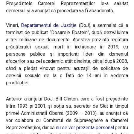
Președintele Camerei Reprezentanților le-a salutat
demersul și a anunțat că procedura va fi abandonată.
Vineri,
Departamentul de Justiție
(DoJ) a semnalat că a
terminat de publicat “Dosarele Epstein”, după dezvăluirea
a trei milioane de documente. Acestea prezintă legătura
prădătorului sexual, mort în închisoare în 2019, cu
persoane publice și importanți lideri din domeniul
afacerilor sau cel academic, atât dinainte, cât și după 2008,
când a pledat vinovat pentru acuzații de solicitare de
servicii sexuale de la o fată de 14 ani în vederea
prostituției.
Anterior anunțului DoJ, Bill Clinton, care a fost președinte
între 1993 și 2001, și soția sa, secretar de Stat în timpul
primei Administrații Obama (2009 – 2013), au anunțat că
vor colabora cu Comitetul de Supraveghere a Camerei
Reprezentanților, dar că
nu se vor prezenta personal
pentru