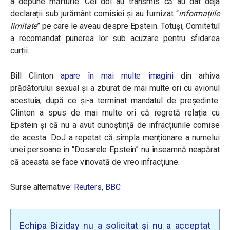
a depune mărturie. Cei doi au transmis că au dat deja
declarații sub jurământ comisiei și au furnizat “
informațiile
limitate
” pe care le aveau despre Epstein. Totuși, Comitetul
a recomandat punerea lor sub acuzare pentru sfidarea
curții.
Bill Clinton
apare în mai multe imagini
din arhiva
prădătorului sexual și a zburat de mai multe ori cu avionul
acestuia, după ce și-a terminat mandatul de președinte.
Clinton a spus de mai multe ori că regretă relația cu
Epstein și că nu a avut cunoștință de infracțiunile comise
de acesta. DoJ a repetat că simpla menționare a numelui
unei persoane în “Dosarele Epstein” nu înseamnă neapărat
că aceasta se face vinovată de vreo infracțiune.
Surse alternative:
Reuters
,
BBC
Echipa Biziday nu a solicitat și nu a acceptat