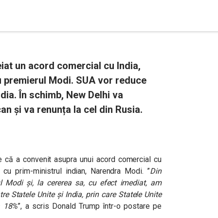
iat un acord comercial cu India,
u premierul Modi. SUA vor reduce
ndia. În schimb, New Delhi va
n și va renunța la cel din Rusia.
 că a convenit asupra unui acord comercial cu
e cu prim-ministrul indian, Narendra Modi. ”
Din
ul Modi și, la cererea sa, cu efect imediat, am
e Statele Unite și India, prin care Statele Unite
a 18%
”, a scris Donald Trump într-o postare pe