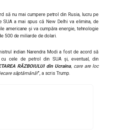
rd să nu mai cumpere petrol din Rusia, lucru pe
tele SUA a mai spus că New Delhi va elimina, de
ile americane și va cumpăra energie, tehnologie
e 500 de miliarde de dolari.
nistrul indian Narendra Modi a fost de acord să
c cu cele de petrol din SUA și, eventual, din
CETAREA RĂZBOIULUI din Ucraina
, care are loc
fiecare săptămână!
”, a scris Trump.