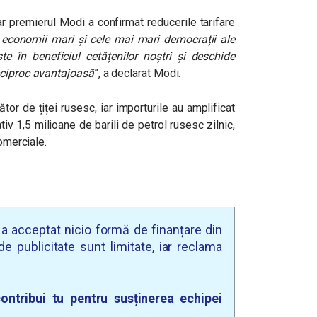
ar premierul Modi a confirmat reducerile tarifare
economii mari și cele mai mari democrații ale
te în beneficiul cetățenilor noștri și deschide
eciproc avantajoasă
”, a declarat Modi.
or de țiței rusesc, iar importurile au amplificat
iv 1,5 milioane de barili de petrol rusesc zilnic,
comerciale.
u a acceptat nicio formă de finanțare din
e publicitate sunt limitate, iar reclama
ontribui tu pentru susținerea echipei