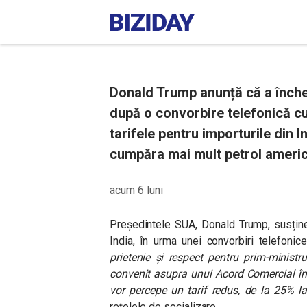
Donald Trump anunță că a înche
după o convorbire telefonică c
tarifele pentru importurile din I
cumpăra mai mult petrol america
acum 6 luni
Președintele SUA, Donald Trump, susține
India, în urma unei convorbiri telefonic
prietenie și respect pentru prim-ministr
convenit asupra unui Acord Comercial într
vor percepe un tarif redus, de la 25% l
rețelele de socializare.