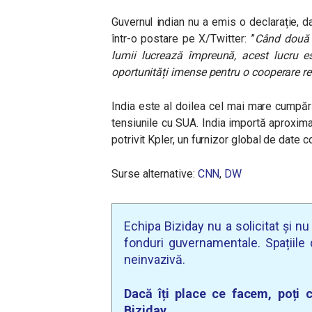
Guvernul indian nu a emis o declarație, d
într-o postare pe X/Twitter: ”
Când două 
lumii lucrează împreună, acest lucru es
oportunități imense pentru o cooperare r
India este al doilea cel mai mare cumpărăt
tensiunile cu SUA. India importă aproximat
potrivit Kpler, un furnizor global de date 
Surse alternative:
CNN
,
DW
Echipa Biziday nu a solicitat și n
fonduri guvernamentale. Spațiile d
neinvazivă.
Dacă îți place ce facem, poți c
Biziday.